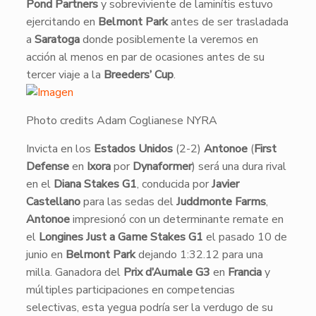
Pond Partners
y sobreviviente de laminítis estuvo
ejercitando en
Belmont Park
antes de ser trasladada
a
Saratoga
donde posiblemente la veremos en
acción al menos en par de ocasiones antes de su
tercer viaje a la
Breeders’ Cup
.
Photo credits Adam Coglianese NYRA
Invicta en los
Estados Unidos
(2-2)
Antonoe
(
First
Defense
en
Ixora
por
Dynaformer
) será una dura rival
en el
Diana Stakes G1
, conducida por
Javier
Castellano
para las sedas del
Juddmonte Farms
,
Antonoe
impresionó con un determinante remate en
el
Longines Just a Game Stakes G1
el pasado 10 de
junio en
Belmont Park
dejando 1:32.12 para una
milla. Ganadora del
Prix d’Aumale G3
en
Francia
y
múltiples participaciones en competencias
selectivas, esta yegua podría ser la verdugo de su