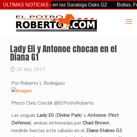
tiz Jr. sorprendió en las Saratoga Oaks G2
ÚLTIMAS NOTICIAS
Bottas, Franco,
Lady Eli y Antonoe chocan en el
Diana G1
20 July, 2017
Por Roberto L Rodriguez
Photo Chris Crestik @ElPotroRoberto
​Las yeguas
Lady Eli
(
Divine Park
) y
Antonoe
(
First
Defense
), ambas entrenadas por
Chad Brown
,
medirán fuerzas este sábado en el
Diana Stakes G1