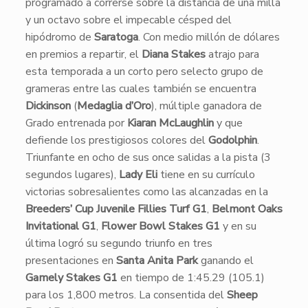
programado a correrse sobre la distancia de una milla
y un octavo sobre el impecable césped del
hipódromo de
Saratoga
. Con medio millón de dólares
en premios a repartir, el
Diana Stakes
atrajo para
esta temporada a un corto pero selecto grupo de
grameras entre las cuales también se encuentra
Dickinson
(
Medaglia d’Oro
), múltiple ganadora de
Grado entrenada por
Kiaran McLaughlin
y que
defiende los prestigiosos colores del
Godolphin
.
​Triunfante en ocho de sus once salidas a la pista (3
segundos lugares),
Lady Eli
tiene en su currículo
victorias sobresalientes como las alcanzadas en la
Breeders’ Cup Juvenile Fillies Turf G1
,
Belmont Oaks
Invitational G1
,
Flower Bowl Stakes G1
y en su
última logró su segundo triunfo en tres
presentaciones en
Santa Anita Park
ganando el
Gamely Stakes G1
en tiempo de 1:45.29 (105.1)
para los 1,800 metros. La consentida del
Sheep