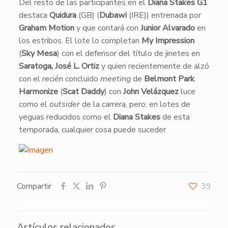
Del resto de las participantes en el
Diana Stakes G1
destaca
Quidura
(GB) (
Dubawi
(IRE)) entrenada por
Graham Motion
y que contará con
Junior Alvarado
en
los estribos. El lote lo completan
My Impression
(
Sky Mesa
) con el defensor del título de jinetes en
Saratoga, José L. Ortiz
y quien recientemente de alzó
con el recién concluido
meeting
de
Belmont Park
.
Harmonize
(
Scat Daddy
) con
John Velázquez
luce
como el
outsider
de la carrera, pero, en lotes de
yeguas reducidos como el
Diana Stakes
de esta
temporada, cualquier cosa puede suceder.
Compartir
39
Artículos relacionados