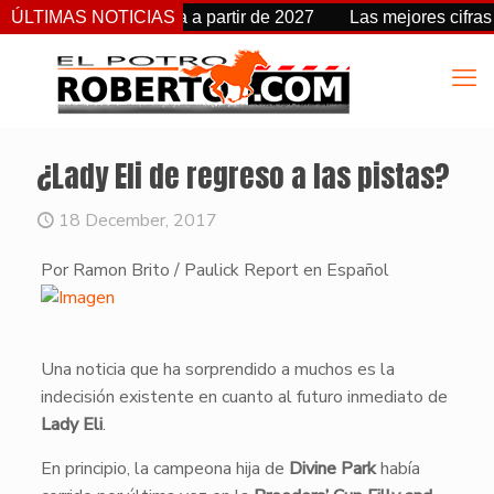
cambia de fecha a partir de 2027
ÚLTIMAS NOTICIAS
Las mejores cifras Beyer
¿Lady Eli de regreso a las pistas?
18 December, 2017
​Por Ramon Brito / Paulick Report en Español
​Una noticia que ha sorprendido a muchos es la
indecisión existente en cuanto al futuro inmediato de
Lady Eli
.
En principio, la campeona hija de
Divine Park
había