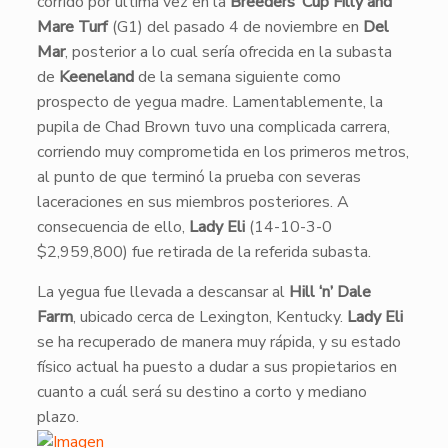
corrido por última vez en la
Breeders’ Cup Filly and
Mare Turf
(G1) del pasado 4 de noviembre en
Del
Mar
, posterior a lo cual sería ofrecida en la subasta
de
Keeneland
de la semana siguiente como
prospecto de yegua madre. Lamentablemente, la
pupila de Chad Brown tuvo una complicada carrera,
corriendo muy comprometida en los primeros metros,
al punto de que terminó la prueba con severas
laceraciones en sus miembros posteriores. A
consecuencia de ello,
Lady Eli
(14-10-3-0
$2,959,800) fue retirada de la referida subasta.
​La yegua fue llevada a descansar al
Hill ‘n’ Dale
Farm
, ubicado cerca de Lexington, Kentucky.
Lady Eli
se ha recuperado de manera muy rápida, y su estado
físico actual ha puesto a dudar a sus propietarios en
cuanto a cuál será su destino a corto y mediano
plazo.