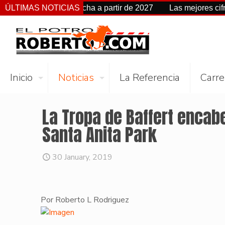
 cambia de fecha a partir de 2027
ÚLTIMAS NOTICIAS
Las mejores cifras Beyer
Inicio
Noticias
La Referencia
Carre
La Tropa de Baffert encab
Santa Anita Park
30 January, 2019
Por Roberto L Rodriguez