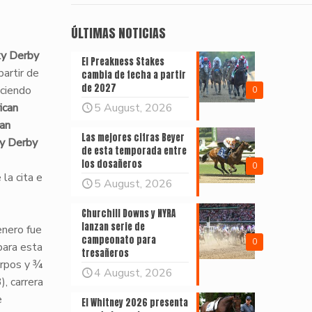
ÚLTIMAS NOTICIAS
y Derby
El Preakness Stakes
artir de
cambia de fecha a partir
de 2027
uciendo
0
ican
5 August, 2026
an
Las mejores cifras Beyer
y Derby
de esta temporada entre
los dosañeros
0
la cita e
5 August, 2026
Churchill Downs y NYRA
lanzan serie de
enero fue
campeonato para
0
para esta
tresañeros
erpos y ¾
4 August, 2026
), carrera
e
El Whitney 2026 presenta