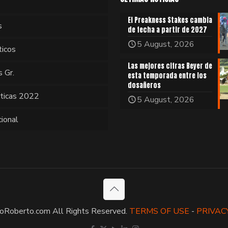
El Preakness Stakes cambia
s
de fecha a partir de 2027
5 August, 2026
ticos
Las mejores cifras Beyer de
s Gr.
esta temporada entre los
dosañeros
sticas 2022
5 August, 2026
cional
oRoberto.com All Rights Reserved.
TERMS OF USE
-
PRIVAC