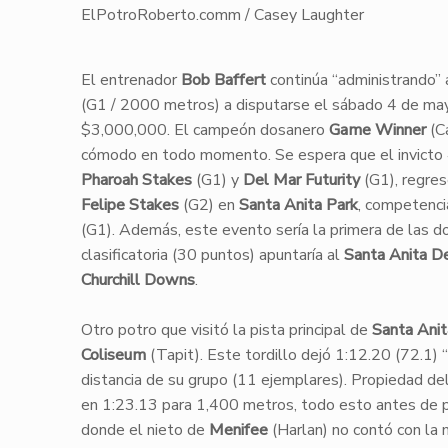
ElPotroRoberto.comm / Casey Laughter
​El entrenador
Bob Baffert
continúa “administrando” 
(G1 / 2000 metros) a disputarse el sábado 4 de m
$3,000,000. El campeón dosanero
Game Winner
(Ca
cómodo en todo momento. Se espera que el invicto
Pharoah Stakes
(G1) y
Del Mar Futurity
(G1), regres
Felipe Stakes
(G2) en
Santa Anita Park
, competenci
(G1). Además, este evento sería la primera de las dos 
clasificatoria (30 puntos) apuntaría al
Santa Anita D
Churchill Downs
.
​​Otro potro que visitó la pista principal de
Santa Anit
Coliseum
(Tapit). Este tordillo dejó 1:12.20 (72.1) 
distancia de su grupo (11 ejemplares). Propiedad de
en 1:23.13 para 1,400 metros, todo esto antes de 
donde el nieto de
Menifee
(Harlan) no contó con la 