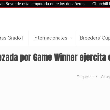
 de esta temporada entre los dosañeros
Churchill Downs y 
ras Grado I
Internacionales
Breeders’ Cu
ezada por Game Winner ejercita 
Etiquetas
Cate