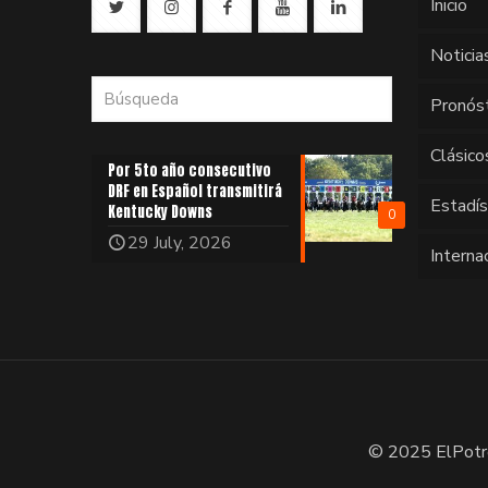
Inicio
Noticia
Pronós
Clásico
Por 5to año consecutivo
DRF en Español transmitirá
Estadí
Kentucky Downs
0
29 July, 2026
Interna
© 2025 ElPotr