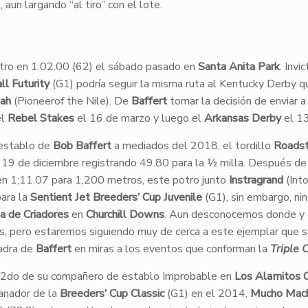
un largando “al tiro” con el lote.
ómetro en 1:02.00 (62) el sábado pasado en
Santa Anita Park
. Invi
l Futurity
(G1) podría seguir la misma ruta al Kentucky Derby q
oah
(Pioneerof the Nile). De
Baffert
tomar la decisión de enviar a
el
Rebel Stakes
el 16 de marzo y luego el
Arkansas Derby
el 13
 establo de
Bob Baffert
a mediados del 2018, el tordillo
Roadst
l 19 de diciembre registrando 49.80 para la ½ milla. Después de
n 1;11.07 para 1,200 metros, este potro junto
Instragrand
(Int
para la
Sentient Jet Breeders’ Cup Juvenile
(G1), sin embargo, ni
a de Criadores
en
Churchill Downs
. Aun desconocemos donde y
s, pero estaremos siguiendo muy de cerca a este ejemplar que 
uadra de
Baffert
en miras a los eventos que conforman la
Triple 
2do de su compañero de establo Improbable en
Los Alamitos C
ganador de la
Breeders’ Cup Classic
(G1) en el 2014,
Mucho Mac