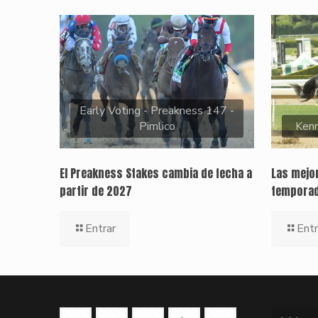
Early Voting - Preakness 147 -
Pimlico
Kenn
El Preakness Stakes cambia de fecha a
Las mejor
partir de 2027
temporad
Entrar
Entr