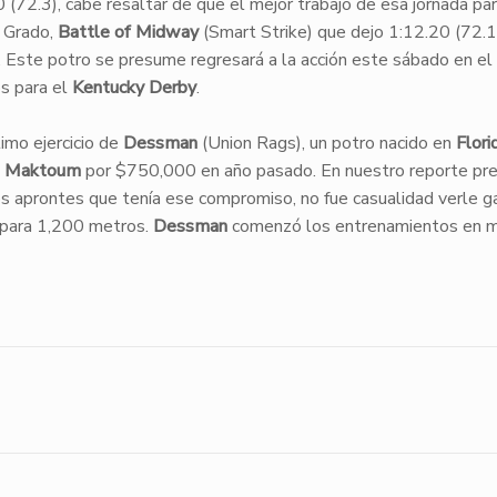
72.3), cabe resaltar de que el mejor trabajo de esa jornada par
e Grado,
Battle of Midway
(Smart Strike) que dejo 1:12.20 (72.1
. Este potro se presume regresar
á
a la acción este sábado en el
s para el
Kentucky Derby
.
imo ejercicio de
Dessman
(Union Rags), un potro nacido en
Flori
al Maktoum
por $750,000 en año pasado. En nuestro reporte pre
 aprontes que tenía ese compromiso, no fue casualidad verle g
 para 1,200 metros.
Dessman
comenzó los entrenamientos en mi