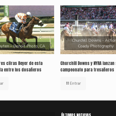
Churchill Downs - Action
yten – Benoit Photo, CA
Coady Photography
es cifras Beyer de esta
Churchill Downs y NYRA lanzan 
a entre los dosañeros
campeonato para tresañeros
ar
Entrar
ÚLTIMAS NOTICIAS