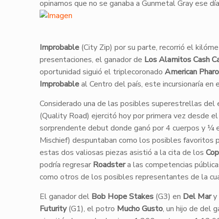
opinamos que no se ganaba a Gunmetal Gray ese día, a
Improbable
(City Zip) por su parte, recorrió el kil
presentaciones, el ganador de
Los Alamitos Cash Cal
oportunidad siguió el triplecoronado
American Phar
Improbable
al Centro del país, este incursionaría en 
Considerado una de las posibles superestrellas del
(Quality Road) ejercitó hoy por primera vez desde e
sorprendente debut donde ganó por 4 cuerpos y ¼ e
Mischief) despuntaban como los posibles favoritos 
estas dos valiosas piezas asistió a la cita de los
Cop
podría regresar
Roadster
a las competencias pública
como otros de los posibles representantes de la c
El ganador del
Bob Hope Stakes
(G3) en
Del Mar
y 
Futurity
(G1), el potro
Mucho Gusto
, un hijo de del 