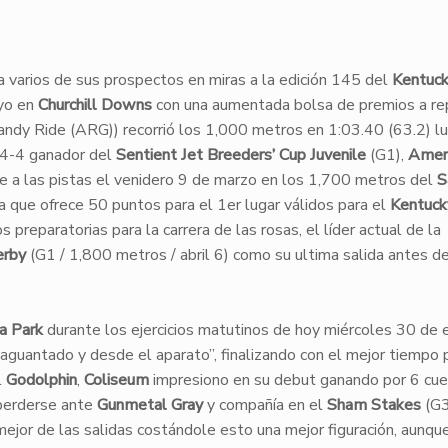
a varios de sus prospectos en miras a la edición 145 del
Kentuck
ayo en
Churchill Downs
con una aumentada bolsa de premios a rep
ndy Ride (ARG)) recorrió los 1,000 metros en 1:03.40 (63.2) l
 4-4 ganador del
Sentient Jet Breeders’ Cup Juvenile
(G1),
Amer
e a las pistas el venidero 9 de marzo en los 1,700 metros del
S
a que ofrece 50 puntos para el 1er lugar válidos para el
Kentuck
preparatorias para la carrera de las rosas, el líder actual de la
erby
(G1 / 1,800 metros / abril 6) como su ultima salida antes de 
a Park
durante los ejercicios matutinos de hoy miércoles 30 de 
“aguantado y desde el aparato”, finalizando con el mejor tiempo 
l
Godolphin
,
Coliseum
impresiono en su debut ganando por 6 cu
perderse ante
Gunmetal Gray
y compañía en el
Sham Stakes
(G3
mejor de las salidas costándole esto una mejor figuración, aunqu