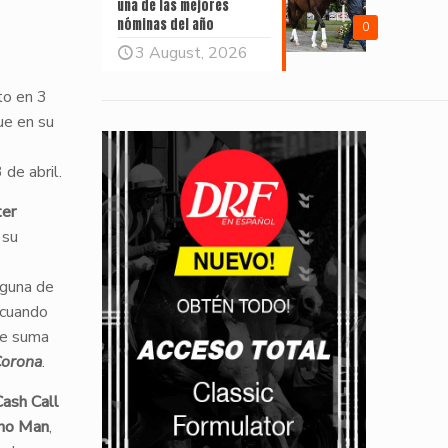
una de las mejores
nóminas del año
0
3 August, 2026
cto en 3
ue en su
 de abril.
er
 su
o
nguna de
 cuando
se suma
Corona
.
ash Call
ho Man
,