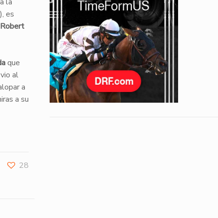
a la
), es
Robert
da
que
vio al
alopar a
ras a su
28