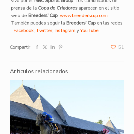
vivo por el
NBC Sports Group
. Los comunicados de
prensa de la
Copa de Criadores
aparecen en el sitio
web de
Breeders’ Cup
,
www.breederscup.com
.
También puedes seguir la
Breeders’ Cup
en las redes
Facebook
,
Twitter
,
Instagram
y
YouTube
.
Compartir
51
Artículos relacionados