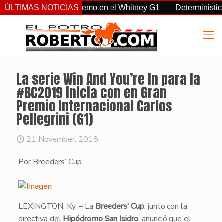
 Sovereignty supremo en el Whitney G1
ÚLTIMAS NOTICIAS
Deterministic: héroe
La serie Win And You’re In para la
#BC2019 inicia con en Gran
Premio Internacional Carlos
Pellegrini (G1)
21 November, 2018
Por Breeders’ Cup
LEXINGTON, Ky. – La
Breeders’ Cup
, junto con la
directiva del
Hipódromo San Isidro
, anunció que el