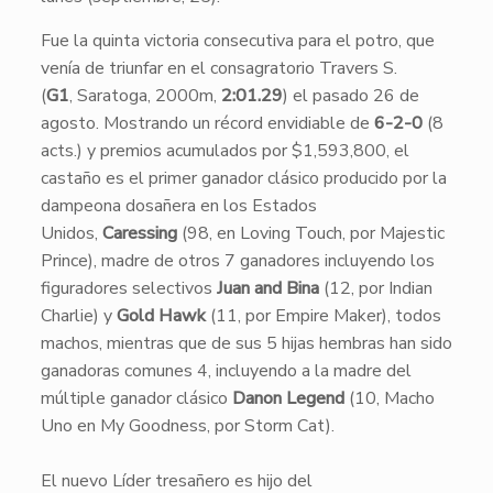
Fue la quinta victoria consecutiva para el potro, que
venía de triunfar en el consagratorio Travers S.
(
G1
, Saratoga, 2000m,
2:01.29
) el pasado 26 de
agosto. Mostrando un récord envidiable de
6-2-0
(8
acts.) y premios acumulados por $1,593,800, el
castaño es el primer ganador clásico producido por la
dampeona dosañera en los Estados
Unidos,
Caressing
(98, en Loving Touch, por Majestic
Prince), madre de otros 7 ganadores incluyendo los
figuradores selectivos
Juan and Bina
(12, por Indian
Charlie) y
Gold Hawk
(11, por Empire Maker), todos
machos, mientras que de sus 5 hijas hembras han sido
ganadoras comunes 4, incluyendo a la madre del
múltiple ganador clásico
Danon Legend
(10, Macho
Uno en My Goodness, por Storm Cat).
El nuevo Líder tresañero es hijo del