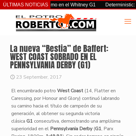
vereignty supremo en el Whitney G1
ÚLTIMAS NOTICIAS
Deterministic: héroe del
La nueva “Bestia” de Baffert:
WEST COAST SOBRADO EN EL
PENNSYLVANIA DERBY (G1)
23 September, 2017
​El encumbrado potro
West Coast
(14, Flatter en
Caressing, por Honour and Glory) continuó labrando
su camino hacia el título de campeón de su
generación, al obtener su segunda victoria
clásica
G1
consecutiva, demostrando una amplísima
superioridad en el
Pennsylvania Derby
(
G1
, Parx