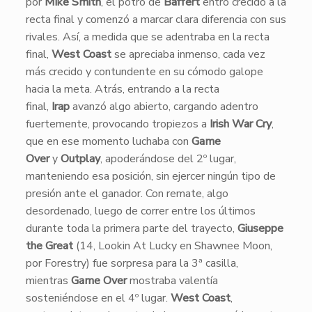
por
Mike Smith
, el potro de
Baffert
entró crecido a la
recta final y comenzó a marcar clara diferencia con sus
rivales. Así, a medida que se adentraba en la recta
final,
West Coast
se apreciaba inmenso, cada vez
más crecido y contundente en su cómodo galope
hacia la meta. Atrás, entrando a la recta
final,
Irap
avanzó algo abierto, cargando adentro
fuertemente, provocando tropiezos a
Irish War Cry
,
que en ese momento luchaba con
Game
Over
y
Outplay
, apoderándose del 2º lugar,
manteniendo esa posición, sin ejercer ningún tipo de
presión ante el ganador. Con remate, algo
desordenado, luego de correr entre los últimos
durante toda la primera parte del trayecto,
Giuseppe
the Great
(14, Lookin At Lucky en Shawnee Moon,
por Forestry) fue sorpresa para la 3ª casilla,
mientras
Game Over
mostraba valentía
sosteniéndose en el 4º lugar.
West Coast
,