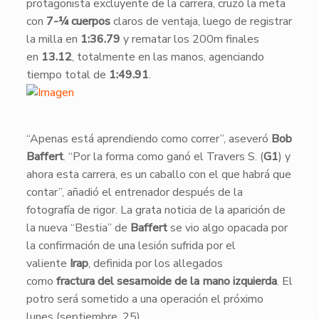
protagonista excluyente de la carrera, cruzó la meta
con
7-¼ cuerpos
claros de ventaja, luego de registrar
la milla en
1:36.79
y rematar los 200m finales
en
13.12
, totalmente en las manos, agenciando
tiempo total de
1:49.91
.
​“Apenas está aprendiendo como correr”, aseveró
Bob
Baffert
. “Por la forma como ganó el Travers S. (
G1
) y
ahora esta carrera, es un caballo con el que habrá que
contar”, añadió el entrenador después de la
fotografía de rigor. La grata noticia de la aparición de
la nueva “Bestia” de
Baffert
se vio algo opacada por
la confirmación de una lesión sufrida por el
valiente
Irap
, definida por los allegados
como
fractura del sesamoide de la mano izquierda
. El
potro será sometido a una operación el próximo
lunes (septiembre, 25).