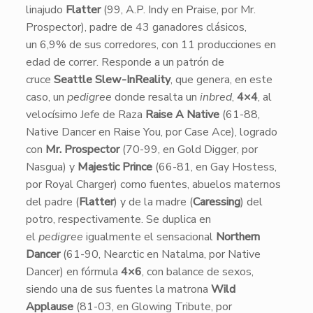
linajudo
Flatter
(99, A.P. Indy en Praise, por Mr.
Prospector), padre de 43 ganadores clásicos,
un 6,9% de sus corredores, con 11 producciones en
edad de correr. Responde a un patrón de
cruce
Seattle Slew-InReality
, que genera, en este
caso, un
pedigree
donde resalta un
inbred
,
4×4
, al
velocísimo Jefe de Raza
Raise A Native
(61-88,
Native Dancer en Raise You, por Case Ace), logrado
con
Mr. Prospector
(70-99, en Gold Digger, por
Nasgua) y
Majestic Prince
(66-81, en Gay Hostess,
por Royal Charger) como fuentes, abuelos maternos
del padre (
Flatter
) y de la madre (
Caressing
) del
potro, respectivamente. Se duplica en
el
pedigree
igualmente el sensacional
Northern
Dancer
(61-90, Nearctic en Natalma, por Native
Dancer) en fórmula
4×6
, con balance de sexos,
siendo una de sus fuentes la matrona
Wild
Applause
(81-03, en Glowing Tribute, por