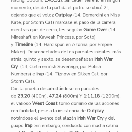
Racing, 1800m,
1:49.91
). Sin ceder terreno en ningún
momento, desde la partida el potro se ubicó 2º,
dejando que el veloz
Outplay
(14, Bernardini en Miss
Kate, por Storm Cat) marcase el paso de la carrera,
mientras que, de cerca, les seguían
Game Over
(14,
Mineshaft en Kaweah Princess, por Soto)
y
Timeline
(14, Hard spun en Azorina, por Empire
Maker). Desconectados de los parciales iniciales, más
atrás, quinto y sexto, se desempeñaban
Irish War
Cry
(14, Curlin en irish Sovereign, por Polish
Numbers) e
Irap
(14, Tiznow en Silken Cat, por
Storm Cat).
​Con la prueba desarrollándose en parciales
de
23.20
(400m),
47.24
(800m) Y
1:11.18
(1200m),
el valioso
West Coast
tomó dominio de las acciones
con facilidad, pese a la insistencia de
Outplay
,
notándose el avance del alazán
Irish War Cry
y del
guapo
Irap
. Sin embargo, conducido con mucha calma