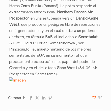
Haras Cerro Punta
(Panamá). La potra responde al
extraordinario
Nick
mundial
Northern Dancer-Mr.
Prospector
, en una estupenda versión
Danzig-Gone
West
, que produce un
pedigree
libre de repeticiones
en 4 generaciones y en el cual destaca un poderoso
linebred
, en fórmula
5×5
, al inolvidable
Secretariat
(70-89, Bold Ruler en Somethingroyal, por
Princequillo), el abuelo materno de los mejores
sementales de EUA en su momento, rol que
precisamente ocupa acá, en el papel del padre de
Concerto
y en el del citado
Gone West
(84-09, Mr.
Prospector en Secrettame)
.
Compartir
39