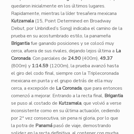
quedaron inicialmente en los últimos lugares.
Rapidamente, mientras la líder tresañera mexicana
Kutzamala
(15, Point Determined en Broadway
Debut, por Unbridled’s Song) indicaba el camino de la
prueba en su acostumbrado estilo, la panameña
Brigantia
fue ganando posiciones y se colocó muy
cerca, afuera de sus rivales, dejando lejos última a
La
Coronada
. Con parciales de
24.90
(400m),
49.37
(800m) y
1:14.59
(1200m), la prueba avanzó hasta
el giro del codo final, siempre con la Triplecoronada
mexicana en punta y el grupo detrás de ella muy
cerca, a excepción de
La Coronada
, que para entonces
comenzó a mejorar. Entrando a la recta final,
Brigantia
se puso al costado de
Kutzamala
, que volvió a verse
inconsistente como en su última actuación, cediendo
por 2ª vez consecutiva, sin pena ni gloria, por lo que
la potra de
Panamá
pasó de viaje, demostrando
solidez en la recta definitiva, al contener con mucha