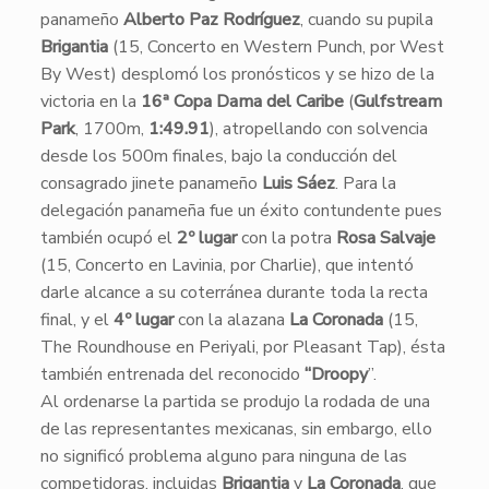
panameño
Alberto Paz Rodríguez
, cuando su pupila
Brigantia
(15, Concerto en Western Punch, por West
By West) desplomó los pronósticos y se hizo de la
victoria en la
16ª Copa Dama del Caribe
(
Gulfstream
Park
, 1700m,
1:49.91
), atropellando con solvencia
desde los 500m finales, bajo la conducción del
consagrado jinete panameño
Luis Sáez
. Para la
delegación panameña fue un éxito contundente pues
también ocupó el
2º lugar
con la potra
Rosa Salvaje
(15, Concerto en Lavinia, por Charlie), que intentó
darle alcance a su coterránea durante toda la recta
final, y el
4º lugar
con la alazana
La Coronada
(15,
The Roundhouse en Periyali, por Pleasant Tap), ésta
también entrenada del reconocido
“Droopy
”.
Al ordenarse la partida se produjo la rodada de una
de las representantes mexicanas, sin embargo, ello
no significó problema alguno para ninguna de las
competidoras, incluidas
Brigantia
y
La Coronada
, que