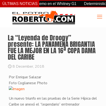
, Sovereignty supremo en el Whitney G1
ÚLTIMAS NOTICIAS
Deterministic: héroe
La “Leyenda de Droopy”
presente: LA PANAMEÑA BRIGANTIA
FUE LA MEJOR EN LA 16ª COPA DAMA
DEL CARIBE
8 December, 2018
Por Enrique Salazar
Foto Coglianese Photo
​Un nuevo triunfo en las pruebas de la Serie Hípica del
Caribe se anexó el “legendario” entrenador