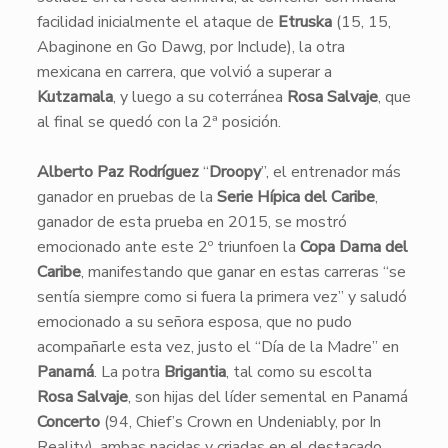
facilidad inicialmente el ataque de
Etruska
(15, 15,
Abaginone en Go Dawg, por Include), la otra
mexicana en carrera, que volvió a superar a
Kutzamala
, y luego a su coterránea
Rosa Salvaje
, que
al final se quedó con la 2ª posición.
Alberto Paz Rodríguez
“
Droopy
”, el entrenador más
ganador en pruebas de la
Serie Hípica del Caribe
,
ganador de esta prueba en 2015, se mostró
emocionado ante este 2º triunfoen la
Copa Dama del
Caribe
, manifestando que ganar en estas carreras “se
sentía siempre como si fuera la primera vez” y saludó
emocionado a su señora esposa, que no pudo
acompañarle esta vez, justo el “Día de la Madre” en
Panamá
. La potra
Brigantia
, tal como su escolta
Rosa Salvaje
, son hijas del líder semental en Panamá
Concerto
(94, Chief’s Crown en Undeniably, por In
Reality), ambas nacidas y criadas en el destacado