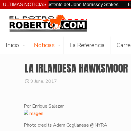
no el más consistente del John Morrissey Stakes
ÚLTIMAS NOTICIAS
El Preakne
Inicio
Noticias
La Referencia
Carre
LA IRLANDESA HAWKSMOOR L
9 June, 2017
Por Enrique Salazar
Photo credits Adam Coglianese @NYRA