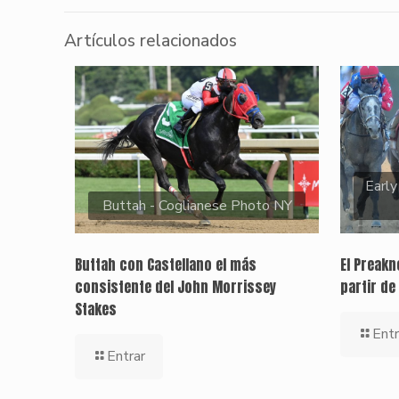
Artículos relacionados
Early
Buttah - Coglianese Photo NY
Buttah con Castellano el más
El Preak
consistente del John Morrissey
partir de
Stakes
Entr
Entrar