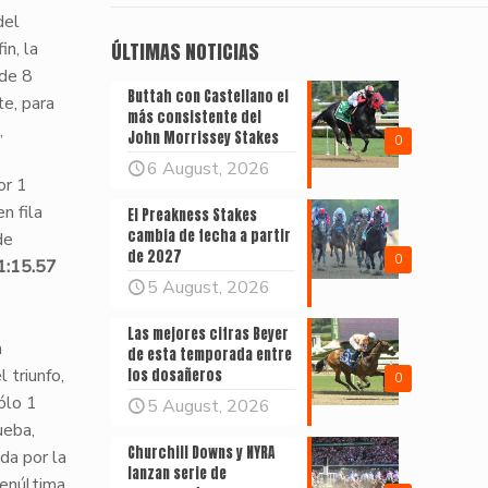
del
in, la
ÚLTIMAS NOTICIAS
 de 8
Buttah con Castellano el
te, para
más consistente del
,
John Morrissey Stakes
0
6 August, 2026
or 1
n fila
El Preakness Stakes
cambia de fecha a partir
de
de 2027
0
1:15.57
5 August, 2026
Las mejores cifras Beyer
a
de esta temporada entre
 triunfo,
los dosañeros
0
ólo 1
5 August, 2026
ueba,
Churchill Downs y NYRA
ada por la
lanzan serie de
penúltima