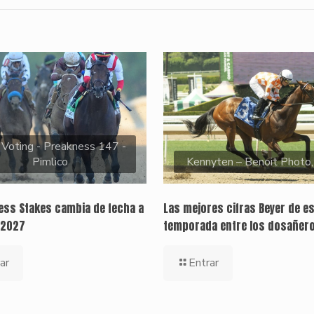
 Voting - Preakness 147 -
Pimlico
Kennyten – Benoit Photo
ness Stakes cambia de fecha a
Las mejores cifras Beyer de e
 2027
temporada entre los dosañer
ar
Entrar