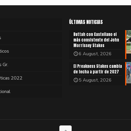
ÚLTIMAS NOTICIAS
Buttah con Castellano el
s
más consistente del John
Morrissey Stakes
ticos
6 August, 2026
s Gr.
El Preakness Stakes cambia
de fecha a partir de 2027
sticas 2022
5 August, 2026
cional