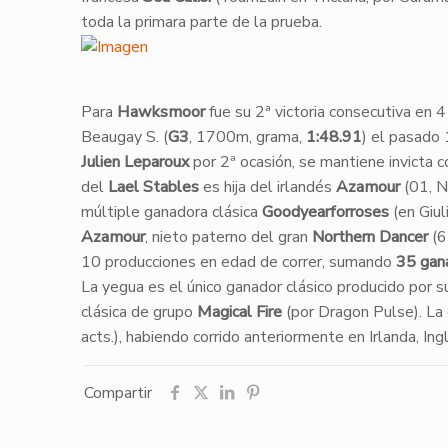
toda la primara parte de la prueba.
​Para
Hawksmoor
fue su 2ª victoria consecutiva en 
Beaugay S. (
G3
, 1700m, grama,
1:48.91
) el pasado
Julien Leparoux
por 2ª ocasión, se mantiene invicta c
del
Lael Stables
es hija del irlandés
Azamour
(01, N
múltiple ganadora clásica
Goodyearforroses
(en Giul
Azamour
, nieto paterno del gran
Northern Dancer
(6
10 producciones en edad de correr, sumando
35 gana
La yegua es el único ganador clásico producido por s
clásica de grupo
Magical Fire
(por Dragon Pulse). La
acts.), habiendo corrido anteriormente en Irlanda, I
Compartir