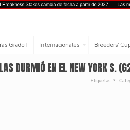
ss Stakes cambia de fecha a partir de 2027
Las mejores ci
ras Grado I
Internacionales
Breeders’ Cu
AS DURMIÓ EN EL NEW YORK S. (G
Etiquetas
Cate