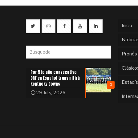
Inicio
Noticia
Pronós
Clásico
Por 5to año consecutivo
DRF en Español transmitirá
Estadí
Kentucky Downs
0
29 July, 2026
Interna