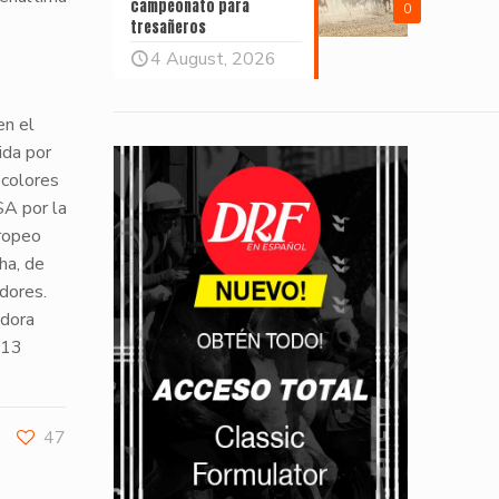
campeonato para
0
tresañeros
4 August, 2026
en el
ida por
 colores
SA por la
ropeo
ha, de
dores.
adora
(13
47