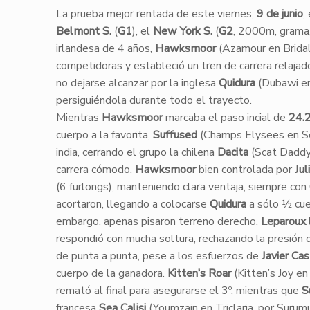
​La prueba mejor rentada de este viernes,
9 de junio
,
Belmont S.
(
G1
), el
New York S.
(
G2
, 2000m, grama
irlandesa de 4 años,
Hawksmoor
(Azamour en Bridal 
competidoras y estableció un tren de carrera relajado
no dejarse alcanzar por la inglesa
Quidura
(Dubawi en
persiguiéndola durante todo el trayecto.
​Mientras
Hawksmoor
marcaba el paso incial de
24.
cuerpo a la favorita,
Suffused
(Champs Elysees en Scuf
india, cerrando el grupo la chilena
Dacita
(Scat Daddy 
carrera cómodo,
Hawksmoor
bien controlada por
Jul
(6 furlongs), manteniendo clara ventaja, siempre con
acortaron, llegando a colocarse
Quidura
a sólo ½ cue
embargo, apenas pisaron terreno derecho,
Leparoux
respondió con mucha soltura, rechazando la presión
de punta a punta, pese a los esfuerzos de
Javier Ca
cuerpo de la ganadora.
Kitten’s Roar
(Kitten’s Joy en
remató al final para asegurarse el 3º, mientras que
S
francesa
Sea Calisi
(Youmzain en Triclaria, por Surumu