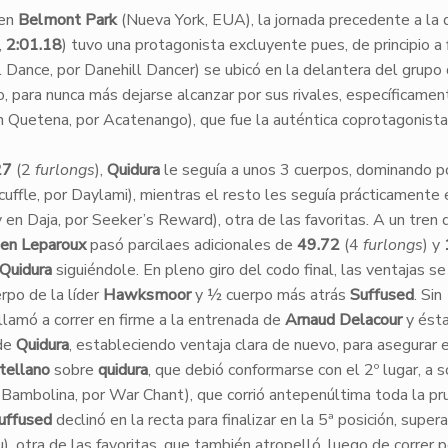
 en
Belmont Park
(Nueva York, EUA), la jornada precedente a la 
,
2:01.18
) tuvo una protagonista excluyente pues, de principio a f
Dance, por Danehill Dancer) se ubicó en la delantera del grupo
, para nunca más dejarse alcanzar por sus rivales, específicamen
 Quetena, por Acatenango), que fue la auténtica coprotagonista
27
(2
furlongs
),
Quidura
le seguía a unos 3 cuerpos, dominando p
fle, por Daylami), mientras el resto les seguía prácticamente e
en Daja, por Seeker’s Reward), otra de las favoritas. A un tren 
ien Leparoux
pasó parcilaes adicionales de
49.72
(4
furlongs
) y
Quidura
siguiéndole. En pleno giro del codo final, las ventajas se
rpo de la líder
Hawksmoor
y ½ cuerpo más atrás
Suffused
. Sin
llamó a correr en firme a la entrenada de
Arnaud Delacour
y ést
 de
Quidura
, estableciendo ventaja clara de nuevo, para asegurar el
stellano
sobre
quidura
, que debió conformarse con el 2º lugar, a s
 Bambolina, por War Chant), que corrió antepenúltima toda la pr
uffused
declinó en la recta para finalizar en la 5ª posición, super
), otra de las favoritas, que también atropelló, luego de correr 