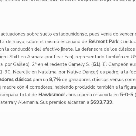
4 actuaciones sobre suelo estadounidense, pues venía de vencer 
 13 de mayo, sobre el mismo escenario de
Belmont Park
. Conduc
on la conducción del efectivo jinete. La defensora de los clásicos
ight Shift en Asmara, por Lear Fan), representado también en U
ia, por Galileo), 2ª en el reciente Gamely S. (
G1
). El Campeón eu
1-90, Nearctic en Natalma, por Native Dancer) es padre, a la fec
dores clásicos
para un
8,7%
de ganadores clásicos versus corre
u madre con 4 corredores, habiendo producido también a la figur
 campaña total de
Hawksmoor
ahora queda resumida en
5-0-5
nglaterra y Alemania. Sus premios alcanzan a
$693,739
.