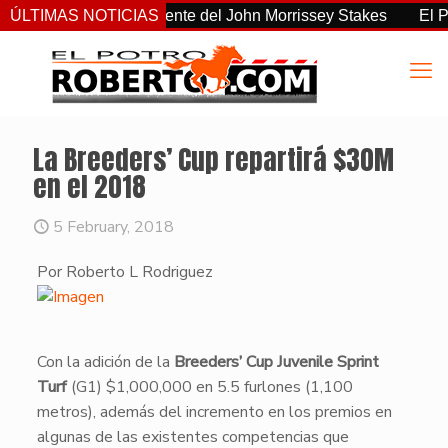
o el más consistente del John Morrissey Stakes
ÚLTIMAS NOTICIAS
El Preaknes
La Breeders’ Cup repartirá $30M
en el 2018
5 February, 2018
Por Roberto L Rodriguez
​Con la adición de la
Breeders’ Cup Juvenile Sprint
Turf
(G1) $1,000,000 en 5.5 furlones (1,100
metros), además del incremento en los premios en
algunas de las existentes competencias que