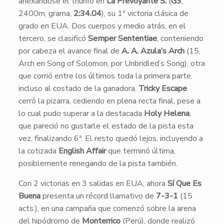
anexándose el triunfo en
La Prevoyante S.
(
G3
,
2400m, grama,
2:34.04
), su 1ª victoria clásica de
grado en EUA. Dos cuerpos y medio atrás, en el
tercero, se clasificó
Semper Sententiae
, conteniendo
por cabeza el avance final de
A. A. Azula’s Arch
(15,
Arch en Song of Solomon, por Unbridled’s Song), otra
que corrió entre los últimos toda la primera parte,
incluso al costado de la ganadora.
Tricky Escape
cerró la pizarra, cediendo en plena recta final, pese a
lo cual pudo superar a la destacada
Holy Helena
,
que pareció no gustarle el estado de la pista esta
vez, finalizando 6ª. El resto quedó lejos, incluyendo a
la cotizada
English Affair
que terminó última,
posiblemente renegando de la pista también.
Con 2 victorias en 3 salidas en EUA, ahora
Sí Que Es
Buena
presenta un récord llamativo de
7-3-1
(15
acts.), en una campaña que comenzó sobre la arena
del hipódromo de
Monterrico
(Perú), donde realizó