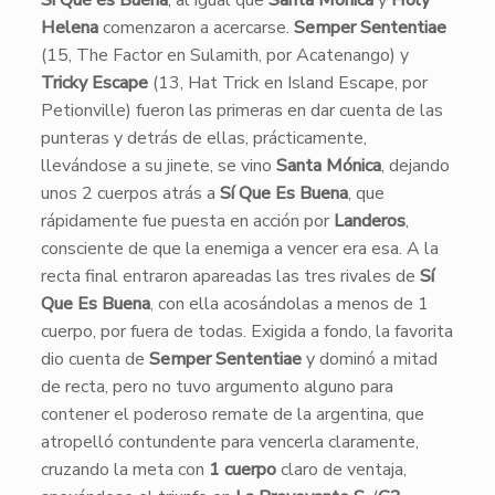
Sí Que es Buena
, al igual que
Santa Mónica
y
Holy
Helena
comenzaron a acercarse.
Semper Sententiae
(15, The Factor en Sulamith, por Acatenango) y
Tricky Escape
(13, Hat Trick en Island Escape, por
Petionville) fueron las primeras en dar cuenta de las
punteras y detrás de ellas, prácticamente,
llevándose a su jinete, se vino
Santa Mónica
, dejando
unos 2 cuerpos atrás a
Sí Que Es Buena
, que
rápidamente fue puesta en acción por
Landeros
,
consciente de que la enemiga a vencer era esa. A la
recta final entraron apareadas las tres rivales de
Sí
Que Es Buena
, con ella acosándolas a menos de 1
cuerpo, por fuera de todas. Exigida a fondo, la favorita
dio cuenta de
Semper Sententiae
y dominó a mitad
de recta, pero no tuvo argumento alguno para
contener el poderoso remate de la argentina, que
atropelló contundente para vencerla claramente,
cruzando la meta con
1 cuerpo
claro de ventaja,