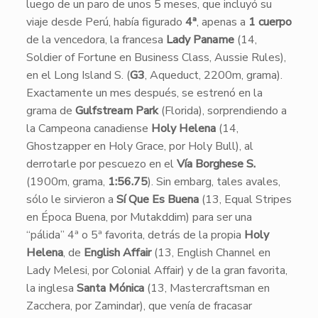
luego de un paro de unos 5 meses, que incluyó su
viaje desde Perú, había figurado
4ª
, apenas a
1 cuerpo
de la vencedora, la francesa
Lady Paname
(14,
Soldier of Fortune en Business Class, Aussie Rules),
en el Long Island S. (
G3
, Aqueduct, 2200m, grama).
Exactamente un mes después, se estrenó en la
grama de
Gulfstream Park
(Florida), sorprendiendo a
la Campeona canadiense
Holy Helena
(14,
Ghostzapper en Holy Grace, por Holy Bull), al
derrotarle por pescuezo en el
Vía Borghese S.
(1900m, grama,
1:56.75
). Sin embarg, tales avales,
sólo le sirvieron a
Sí Que Es Buena
(13, Equal Stripes
en Época Buena, por Mutakddim) para ser una
“pálida” 4ª o 5ª favorita, detrás de la propia
Holy
Helena
, de
English Affair
(13, English Channel en
Lady Melesi, por Colonial Affair) y de la gran favorita,
la inglesa
Santa Mónica
(13, Mastercraftsman en
Zacchera, por Zamindar), que venía de fracasar