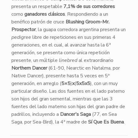
presenta un respetable
7,1% de sus corredores
como
ganadores clásicos
. Respondiendo a un
benéfico patrón de cruce
Blushing Groom-Mr.
Prospector
, la guapa corredora argentina presenta un
pedigree
libre de repeticiones en sus primeras 4
generaciones, en el cual, al avanzar hasta la 6ª
generación, se presenta como única repetición
presente, un múltiple
linebred
al extraordinario
Northern Dancer
(61-90, Nearctic en Natalma, por
Native Dancer), presente hasta 5 veces en 5ª
generación, en arreglo (
5×5
)
x
(
5x5x5
), con un muy
particular diseño. Las dos fuentes en el lado paterno
son hijos del gran semental, mientras que las 3
fuentes del lado materno son hijas del gran padre de
padrillos, incluyendo a
Dancer’s Saga
(77, en Sea
Saga, por Sea-Bird), la 4ª madre de
Sí Que Es Buena
.