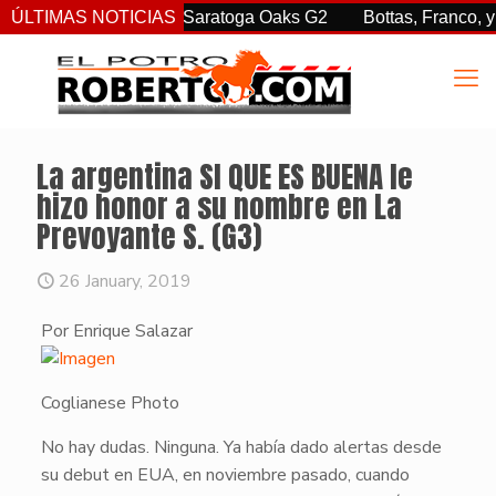
. sorprendió en las Saratoga Oaks G2
ÚLTIMAS NOTICIAS
Bottas, Franco, y Cle
La argentina SI QUE ES BUENA le
hizo honor a su nombre en La
Prevoyante S. (G3)
26 January, 2019
Por Enrique Salazar
Coglianese Photo
​No hay dudas. Ninguna. Ya había dado alertas desde
su debut en EUA, en noviembre pasado, cuando