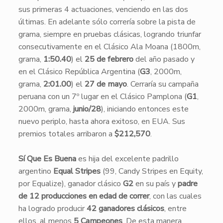
sus primeras 4 actuaciones, venciendo en las dos
últimas. En adelante sólo correría sobre la pista de
grama, siempre en pruebas clásicas, logrando triunfar
consecutivamente en el Clásico Ala Moana (1800m,
grama,
1:50.40
) el
25 de febrero
del año pasado y
en el Clásico República Argentina (
G3
, 2000m,
grama,
2:01.00
) el
27 de mayo
. Cerraría su campaña
peruana con un 7º lugar en el Clásico Pamplona (
G1
,
2000m, grama,
junio/28
), iniciando entonces este
nuevo periplo, hasta ahora exitoso, en EUA. Sus
premios totales arribaron a
$212,570
.
Sí Que Es Buena
es hija del excelente padrillo
argentino
Equal Stripes
(99, Candy Stripes en Equity,
por Equalize), ganador clásico
G2
en su país y
padre
de 12 producciones en edad de correr
, con las cuales
ha logrado producir
42 ganadores clásicos
, entre
ellos, al menos
5 Campeones
. De esta manera,