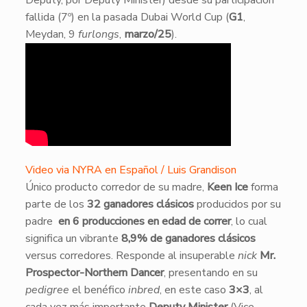
Deputy, por Deputy Minister) desde su participación
fallida (7º) en la pasada Dubai World Cup (
G1
,
Meydan, 9
furlongs
,
marzo/25
).
Video via NYRA en Español / Luis Grandison
Único producto corredor de su madre,
Keen Ice
forma
parte de los
32 ganadores clásicos
producidos por su
padre
en 6 producciones en edad de correr
, lo cual
significa un vibrante
8,9% de ganadores clásicos
versus corredores. Responde al insuperable
nick
Mr.
Prospector-Northern Dancer
, presentando en su
pedigree
el benéfico
inbred
, en este caso
3×3
, al