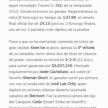
aquel recordado Travers S. (
G1
) de la temporada
2015. Desde entonces no ganaba. Registrándose la
milla (8
furlongs
) en tiempo de
1:37.89
, el remate
final oficial fue de
24.13
para los 2
furlongs
finales,
uno de los 2 parciales más rápidos de la prueba.
Pese a que se ha mantenido corriendo en lotes de
gran calidad,
Keen Ice
alcanza apenas la
3ª victoria
de su campaña, como vimos dos de ellas en clásicos
de grado, colocando su récord en
3-2-5
(22 acts.),
para sumar ganancias por
$3,037,245
. Montado
regularmente por
Javier Castellano
, acá sobre el
favorito
Shaman Ghost
, el ganador contó por primera
vez con la conducción de
José Luis Ortiz
, quien
duplicó en victorias clásicas durante la jornada
sabatina de
Belmont
. Fue la primera carrera del hijo
del Campeón
Curlin
(Smart Strike en Sherriff’s