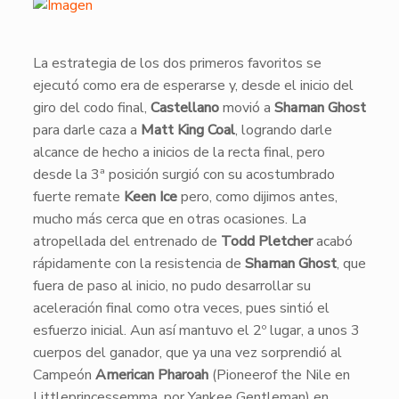
La estrategia de los dos primeros favoritos se
ejecutó como era de esperarse y, desde el inicio del
giro del codo final,
Castellano
movió a
Shaman Ghost
para darle caza a
Matt King Coal
, logrando darle
alcance de hecho a inicios de la recta final, pero
desde la 3ª posición surgió con su acostumbrado
fuerte remate
Keen Ice
pero, como dijimos antes,
mucho más cerca que en otras ocasiones. La
atropellada del entrenado de
Todd Pletcher
acabó
rápidamente con la resistencia de
Shaman Ghost
, que
fuera de paso al inicio, no pudo desarrollar su
aceleración final como otra veces, pues sintió el
esfuerzo inicial. Aun así mantuvo el 2º lugar, a unos 3
cuerpos del ganador, que ya una vez sorprendió al
Campeón
American Pharoah
(Pioneerof the Nile en
Littleprincessemma, por Yankee Gentleman) en