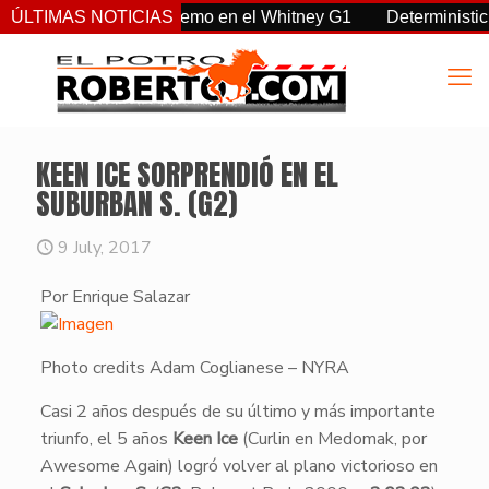
, Sovereignty supremo en el Whitney G1
ÚLTIMAS NOTICIAS
Deterministic: héro
KEEN ICE SORPRENDIÓ EN EL
SUBURBAN S. (G2)
9 July, 2017
Por Enrique Salazar
Photo credits Adam Coglianese – NYRA
​Casi 2 años después de su último y más importante
triunfo, el 5 años
Keen Ice
(Curlin en Medomak, por
Awesome Again) logró volver al plano victorioso en