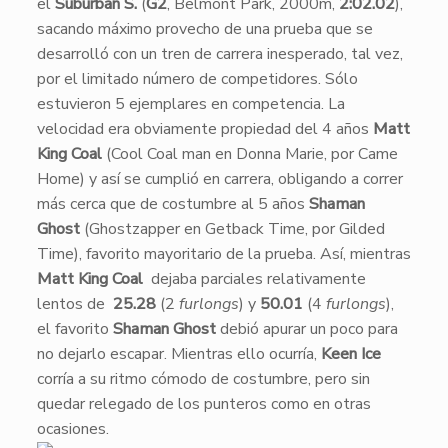
el
Suburban S.
(
G2
, Belmont Park, 2000m,
2:02.02
),
sacando máximo provecho de una prueba que se
desarrolló con un tren de carrera inesperado, tal vez,
por el limitado número de competidores. Sólo
estuvieron 5 ejemplares en competencia. La
velocidad era obviamente propiedad del 4 años
Matt
King Coal
(Cool Coal man en Donna Marie, por Came
Home) y así se cumplió en carrera, obligando a correr
más cerca que de costumbre al 5 años
Shaman
Ghost
(Ghostzapper en Getback Time, por Gilded
Time), favorito mayoritario de la prueba. Así, mientras
Matt King Coal
dejaba parciales relativamente
lentos de
25.28
(2
furlongs
) y
50.01
(4
furlongs
),
el favorito
Shaman Ghost
debió apurar un poco para
no dejarlo escapar. Mientras ello ocurría,
Keen Ice
corría a su ritmo cómodo de costumbre, pero sin
quedar relegado de los punteros como en otras
ocasiones.