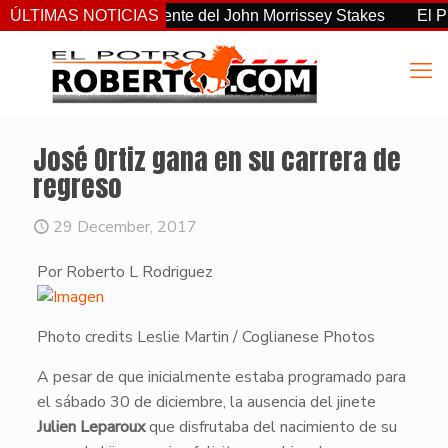
o el más consistente del John Morrissey Stakes
ÚLTIMAS NOTICIAS
El Preaknes
José Ortiz gana en su carrera de
regreso
29 December, 2017
Por Roberto L Rodriguez
Photo credits Leslie Martin / Coglianese Photos
​A pesar de que inicialmente estaba programado para
el sábado 30 de diciembre, la ausencia del jinete
Julien Leparoux
que disfrutaba del nacimiento de su