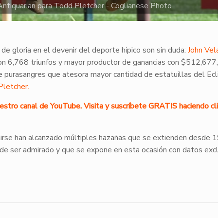
ntiquarian para Todd Pletcher - Coglianese Photo
de gloria en el devenir del deporte hípico son sin duda:
John Vel
con 6,768 triunfos y mayor productor de ganancias con $512,67
e purasangres que atesora mayor cantidad de estatuillas del Ecl
letcher.
uestro canal de YouTube. Visita y suscríbete GRATIS haciendo cli
nirse han alcanzado múltiples hazañas que se extienden desde 
 de ser admirado y que se expone en esta ocasión con datos exc