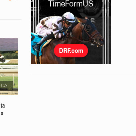
, CA
sta
os