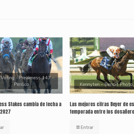
 Voting - Preakness 147 -
Pimlico
Kennyten – Benoit Photo
ness Stakes cambia de fecha a
Las mejores cifras Beyer de e
 2027
temporada entre los dosañer
ar
Entrar