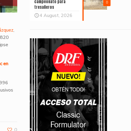
campeonato para
0
tresañeros
4 August, 2026
ázquez
,
7,820
ipse
c en
1996
lusivos
0