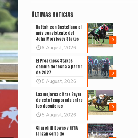
ÚLTIMAS NOTICIAS
Buttah con Castellano el
más consistente del
John Morrissey Stakes
0
6 August, 2026
El Preakness Stakes
cambia de fecha a partir
de 2027
0
5 August, 2026
Las mejores cifras Beyer
de esta temporada entre
los dosañeros
0
5 August, 2026
Churchill Downs y NYRA
lanzan serie de