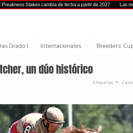
s Stakes cambia de fecha a partir de 2027
Las mejores cifr
ras Grado I
Internacionales
Breeders’ Cu
tcher, un dúo histórico
Etiquetas
Cate