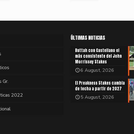
ÚLTIMAS NOTICIAS
Buttah con Castellano el
s
más consistente del John
Morrissey Stakes
ticos
6 August, 2026
s Gr.
El Preakness Stakes cambia
de fecha a partir de 2027
sticas 2022
5 August, 2026
cional