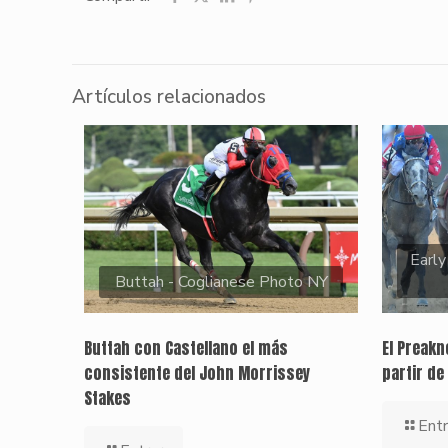
Artículos relacionados
Early
Buttah - Coglianese Photo NY
Buttah con Castellano el más
El Preak
consistente del John Morrissey
partir de
Stakes
Entr