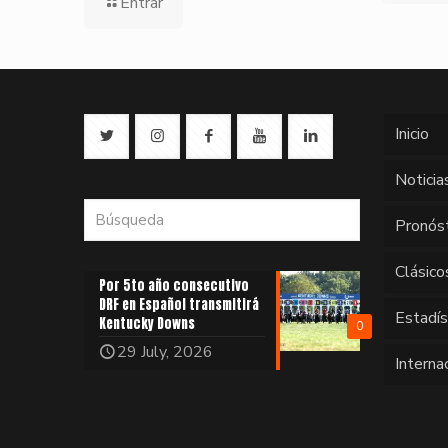
Entrar
Inicio
Noticia
Pronós
Clásico
Por 5to año consecutivo
DRF en Español transmitirá
Estadí
Kentucky Downs
0
29 July, 2026
Interna