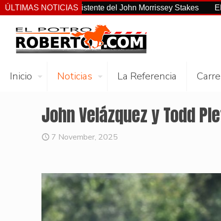
 el más consistente del John Morrissey Stakes
ÚLTIMAS NOTICIAS
El Preaknes
Inicio
Noticias
La Referencia
Carre
John Velázquez y Todd Ple
7 November, 2025