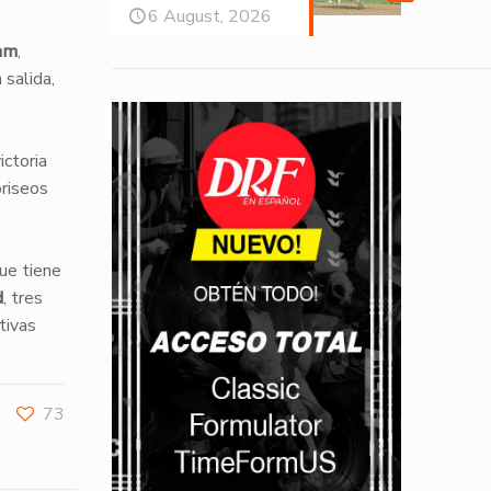
6 August, 2026
am
,
 salida,
ictoria
briseos
que tiene
d
, tres
tivas
73