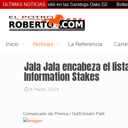
rtiz Jr. sorprendió en las Saratoga Oaks G2
ÚLTIMAS NOTICIAS
Bottas, Franc
Inicio
Noticias
La Referencia
Carre
Jala Jala encabeza el list
Information Stakes
8 March, 2019
Comunicado de Prensa / Gulfstream Park