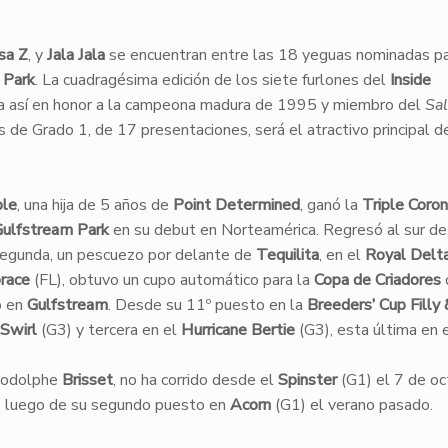
sa Z
, y
Jala Jala
se encuentran entre las 18 yeguas nominadas pa
 Park
. La cuadragésima edición de los siete furlones del
Inside
a así en honor a la campeona madura de 1995 y miembro del
Sal
as de Grado 1, de 17 presentaciones, será el atractivo principal d
ble
, una hija de 5 años de
Point Determined
, ganó la
Triple Coro
ulfstream Park
en su debut en Norteamérica. Regresó al sur d
segunda, un pescuezo por delante de
Tequilita
, en el
Royal Delt
race
(FL), obtuvo un cupo automático para la
Copa de Criadores
o en
Gulfstream
. Desde su 11º puesto en la
Breeders’ Cup Filly
 Swirl
(G3) y tercera en el
Hurricane Bertie
(G3), esta última en 
 Rodolphe
Brisset
, no ha corrido desde el
Spinster
(G1) el 7 de oc
 luego de su segundo puesto en
Acorn
(G1) el verano pasado.