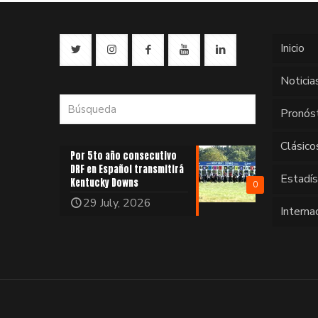
Inicio
Noticia
Pronós
Clásico
Por 5to año consecutivo
DRF en Español transmitirá
Estadí
Kentucky Downs
0
29 July, 2026
Interna