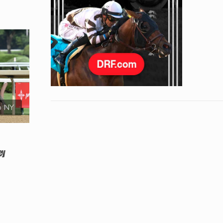
o NY
ey