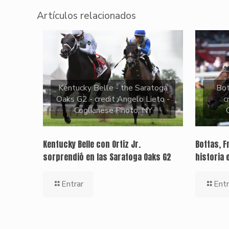
Artículos relacionados
Kentucky Belle - the Saratoga
Bo
Oaks G2 - credit Angelo Lieto -
c
Coglianese Photo, NY
Kentucky Belle con Ortiz Jr.
Bottas, F
sorprendió en las Saratoga Oaks G2
historia 
Entrar
Entr