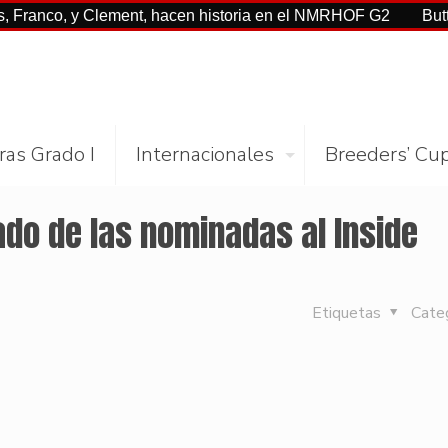
o, y Clement, hacen historia en el NMRHOF G2
Buttah con C
ras Grado I
Internacionales
Breeders’ Cu
ado de las nominadas al Inside
Etiquetas
Cate