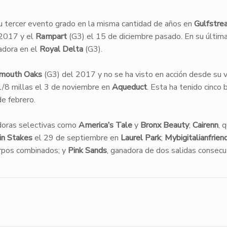
u tercer evento grado en la misma cantidad de años en
Gulfstre
 2017 y el
Rampart
(G3) el 15 de diciembre pasado. En su última
nadora en el
Royal Delta
(G3).
mouth Oaks
(G3) del 2017 y no se ha visto en acción desde su v
/8 millas el 3 de noviembre en
Aqueduct
. Esta ha tenido cinco 
e febrero.
doras selectivas como
America’s Tale
y
Bronx Beauty
;
Cairenn
, 
in Stakes
el 29 de septiembre en
Laurel Park
;
Mybigitalianfrien
rpos combinados; y
Pink Sands
, ganadora de dos salidas consecu