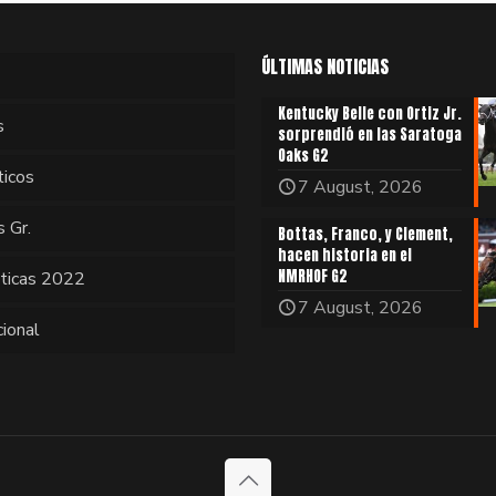
ÚLTIMAS NOTICIAS
Kentucky Belle con Ortiz Jr.
s
sorprendió en las Saratoga
Oaks G2
ticos
7 August, 2026
s Gr.
Bottas, Franco, y Clement,
hacen historia en el
NMRHOF G2
sticas 2022
7 August, 2026
cional