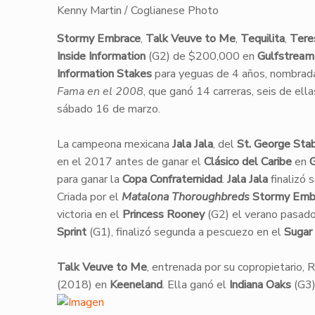
Kenny Martin / Coglianese Photo
Stormy Embrace
,
Talk Veuve to Me
,
Tequilita
,
Tere
Inside Information
(G2) de $200,000 en
Gulfstream
Information Stakes
para yeguas de 4 años, nombrad
Fama en el 2008
, que ganó 14 carreras, seis de ell
sábado 16 de marzo.
​La campeona mexicana
Jala Jala
, del
St. George Sta
en el 2017 antes de ganar el
Clásico del Caribe
en
G
para ganar la
Copa Confraternidad
.
Jala Jala
finalizó 
​Criada por el
Matalona Thoroughbreds
Stormy Emb
victoria en el
Princess Rooney
(G2) el verano pasad
Sprint
(G1), finalizó segunda a pescuezo en el
Sugar
Talk Veuve to Me
, entrenada por su copropietario,
(2018) en
Keeneland
. Ella ganó el
Indiana Oaks
(G3)