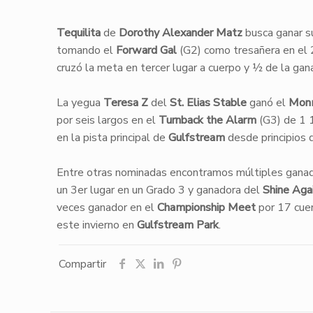
Tequilita
de
Dorothy Alexander Matz
busca ganar s
tomando el
Forward Gal
(G2) como tresañera en el
cruzó la meta en tercer lugar a cuerpo y ½ de la ga
La yegua
Teresa Z
del
St. Elias Stable
ganó el
Mon
por seis largos en el
Turnback the Alarm
(G3) de 1 1
en la pista principal de
Gulfstream
desde principios d
Entre otras nominadas encontramos múltiples gana
un 3er lugar en un Grado 3 y ganadora del
Shine Aga
veces ganador en el
Championship Meet
por 17 cue
este invierno en
Gulfstream Park
.
Compartir