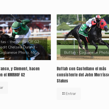
ttas - the NMRHOF G2-
redit Chelsea Durand -
Coglianese Photo, NY.
Buttah - Coglianese Phot
ranco, y Clement, hacen
Buttah con Castellano el más
en el NMRHOF G2
consistente del John Morriss
Stakes
ar
Entrar