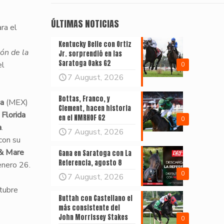
ÚLTIMAS NOTICIAS
ra el
Kentucky Belle con Ortiz
ón de la
Jr. sorprendió en las
Saratoga Oaks G2
el
0
7 August, 2026
Bottas, Franco, y
na
(MEX)
Clement, hacen historia
e
Florida
en el NMRHOF G2
0
a
.
7 August, 2026
con su
 & Mare
Gana en Saratoga con La
Referencia, agosto 8
enero 26.
0
7 August, 2026
tubre
Buttah con Castellano el
más consistente del
John Morrissey Stakes
0