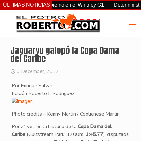
, Sovereignty supremo en el Whitney G1
ÚLTIMAS NOTICIAS
Deterministic: héro
Jaguaryu galopó la Copa Dama
del Caribe
9 December, 2017
Por Enrique Salzar
​Edición Roberto L Rodriguez
Photo credits – Kenny Martin / Coglianese Martin
​Por 2ª vez en la historia de la
Copa Dama del
Caribe
(Gulfstream Park, 1700m,
1:45.77
), disputada