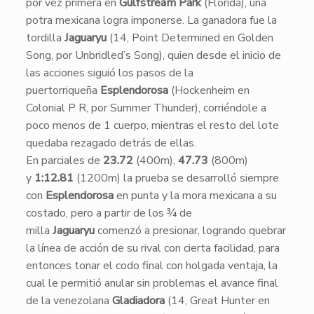
por vez primera en
Gulfstream Park
(Florida), una
potra mexicana logra imponerse. La ganadora fue la
tordilla
Jaguaryu
(14, Point Determined en Golden
Song, por Unbridled’s Song), quien desde el inicio de
las acciones siguió los pasos de la
puertorriqueña
Esplendorosa
(Hockenheim en
Colonial P R, por Summer Thunder), corriéndole a
poco menos de 1 cuerpo, mientras el resto del lote
quedaba rezagado detrás de ellas.
En parciales de
23.72
(400m),
47.73
(800m)
y
1:12.81
(1200m) la prueba se desarrolló siempre
con
Esplendorosa
en punta y la mora mexicana a su
costado, pero a partir de los ¾ de
milla
Jaguaryu
comenzó a presionar, logrando quebrar
la línea de acción de su rival con cierta facilidad, para
entonces tonar el codo final con holgada ventaja, la
cual le permitió anular sin problemas el avance final
de la venezolana
Gladiadora
(14, Great Hunter en