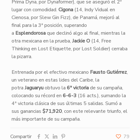
Prima Dyna, por Dynaformer), que se aseguró el 2º
lugar con comodidad.
Cigona
(14, Indy Vidual en
Cienosa, por Slew Gin Fizz), de Panamá, mejoró al
final para la 3ª posición, superando
a
Esplendorosa
que declinó algo al final, mientras la
otra mexicana en la prueba,
Jackie O
(14, Free
Thinking en Lost Etiquette, por Lost Soldier) cerraba
la pizarra.
Entrenada por el efectivo mexicano
Fausto Gutiérrez
,
un veterano en estas lides del Caribe, la
potra
Jaguaryu
obtuvo la
6ª victoria
de su campaña,
colocando su récord en
6-6-3
(16 acts.), sumando la
4ª victoria clásica de sus últimas 5 salidas. Sumó a
sus ganancias
$71,920
, con este relevante triunfo, el
más importante de su campaña.
Compartir
79