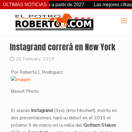
cambia de fecha a partir de 2027
ÚLTIMAS NOTICIAS
Las mejores cifras Beyer
Instagrand correrá en New York
28 February, 2019
Por Roberto L Rodriguez
Benoit Photo
​El alazán
Instagrand
(3yo) (Into Mischief), invicto en
dos presentaciones, hará su debut en el 2019 el
próximo 9 de marzo en la milla del
Gotham Stakes