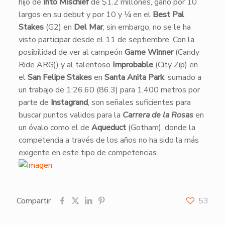
hijo de
Into Mischief
de $1.2 millones, ganó por 10
largos en su debut y por 10 y ¼ en el
Best Pal
Stakes
(G2) en
Del Mar
, sin embargo, no se le ha
visto participar desde el 11 de septiembre. Con la
posibilidad de ver al campeón
Game Winner
(Candy
Ride ARG)) y al talentoso
Improbable
(City Zip) en
el
San Felipe Stakes
en
Santa Anita Park
, sumado a
un trabajo de 1:26.60 (86.3) para 1,400 metros por
parte de
Instagrand
, son señales suficientes para
buscar puntos validos para la
Carrera de la Rosas
en
un óvalo como el de
Aqueduct
(Gotham), donde la
competencia a través de los años no ha sido la más
exigente en este tipo de competencias.
Compartir
53