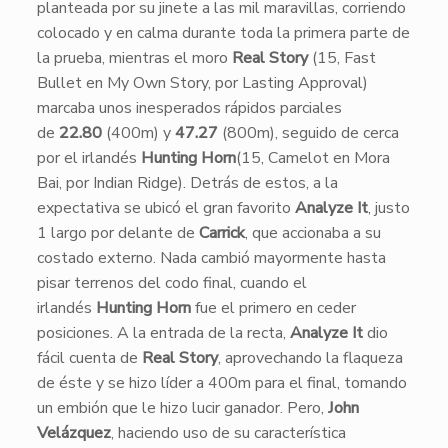
planteada por su jinete a las mil maravillas, corriendo
colocado y en calma durante toda la primera parte de
la prueba, mientras el moro
Real Story
(15, Fast
Bullet en My Own Story, por Lasting Approval)
marcaba unos inesperados rápidos parciales
de
22.80
(400m) y
47.27
(800m), seguido de cerca
por el irlandés
Hunting Horn
(15, Camelot en Mora
Bai, por Indian Ridge). Detrás de estos, a la
expectativa se ubicó el gran favorito
Analyze It
, justo
1 largo por delante de
Carrick
, que accionaba a su
costado externo. Nada cambió mayormente hasta
pisar terrenos del codo final, cuando el
irlandés
Hunting Horn
fue el primero en ceder
posiciones. A la entrada de la recta,
Analyze It
dio
fácil cuenta de
Real Story
, aprovechando la flaqueza
de éste y se hizo líder a 400m para el final, tomando
un embión que le hizo lucir ganador. Pero,
John
Velázquez
, haciendo uso de su característica