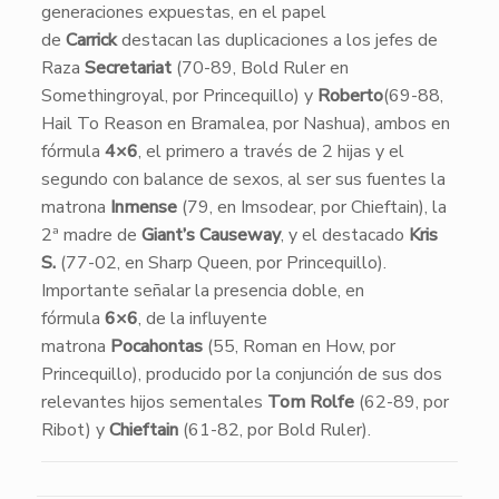
generaciones expuestas, en el papel
de
Carrick
destacan las duplicaciones a los jefes de
Raza
Secretariat
(70-89, Bold Ruler en
Somethingroyal, por Princequillo) y
Roberto
(69-88,
Hail To Reason en Bramalea, por Nashua), ambos en
fórmula
4×6
, el primero a través de 2 hijas y el
segundo con balance de sexos, al ser sus fuentes la
matrona
Inmense
(79, en Imsodear, por Chieftain), la
2ª madre de
Giant’s Causeway
, y el destacado
Kris
S.
(77-02, en Sharp Queen, por Princequillo).
Importante señalar la presencia doble, en
fórmula
6×6
, de la influyente
matrona
Pocahontas
(55, Roman en How, por
Princequillo), producido por la conjunción de sus dos
relevantes hijos sementales
Tom Rolfe
(62-89, por
Ribot) y
Chieftain
(61-82, por Bold Ruler).