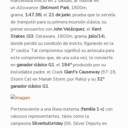
mantendría invicto en 2 salidas, al triunfar en
un
Allowance
(
Belmont Park
, 1800m,
grama,
1:47.38
) el
21 de junio
, prueba que le serviría
de trampolín para su primera incursión clásica, su
primer encuentro con
John Velázquez
, el
Kent
Stakes
(
G3
, Delaware, 1800m, grama,
julio/14
),
donde perdió su condición de invicto, figurando en la
3ª casilla. Tal compromiso significó su antesala para
este compromiso que, de una sola vez, le convierte
en
ganador clásico G1
, el
184º
producido por su
inolvidable padre, el Crack
Giant’s Causeway
(97-18,
Storm Cat en Mariah Storm, por Rahy) y su
32º
ganador clásico G1
.
Perteneciente a una línea materna (
familia 1-c
) con
valiosos representantes, tales como la
campeona
Silverbulletday
(96, Silver Deputy en