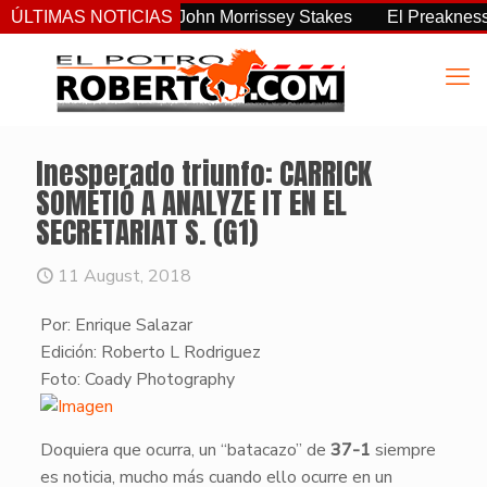
s consistente del John Morrissey Stakes
ÚLTIMAS NOTICIAS
El Preakness Stak
Inesperado triunfo: CARRICK
SOMETIÓ A ANALYZE IT EN EL
SECRETARIAT S. (G1)
11 August, 2018
Por: Enrique Salazar
Edición: Roberto L Rodriguez
​Foto: Coady Photography
​Doquiera que ocurra, un “batacazo” de
37-1
siempre
es noticia, mucho más cuando ello ocurre en un