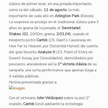
clásico de primer nivel, en una jornada importante,
como la del sábado,
11 de agosto
, la más
importante de cada año en
Arlington Park
(Illinois).
La sorpresa se produjo en el tradicional clásico para 3
años en grama de la jornada, el
Secretariat
Stakes
(
G1
, 2000m, grama,
2:01.04
), cuando el
inexperto potro
Carrick
(15, Giant’s Causeway en
Hoe Far to Heaven, por Distorted Humor) dio cuenta
del gran favorito
Analyze It
(15, Point of Entry en
Sweet Assay, por Consolidator), derrotándolo por
pescuezo, anexándose así la
1ª victoria clásica
de su
campaña, una corta
performance
que apenas llega a
4 salidas públicas.
Noticia presentada gracias a:
​Con el veterano
John Velázquez
sobre su por 2ª
ocasión,
Carrick
llevó adelante la estrategia