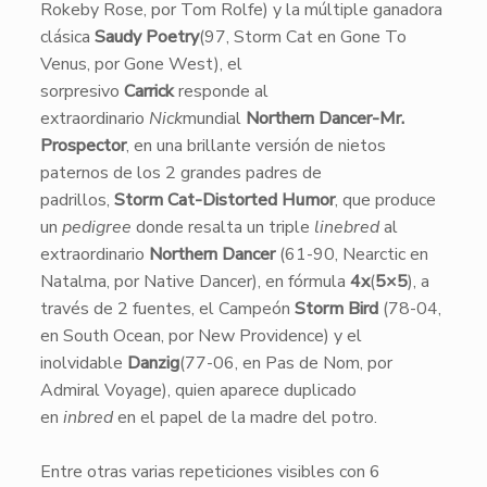
Rokeby Rose, por Tom Rolfe) y la múltiple ganadora
clásica
Saudy Poetry
(97, Storm Cat en Gone To
Venus, por Gone West), el
sorpresivo
Carrick
responde al
extraordinario
Nick
mundial
Northern Dancer-Mr.
Prospector
, en una brillante versión de nietos
paternos de los 2 grandes padres de
padrillos,
Storm Cat-Distorted Humor
, que produce
un
pedigree
donde resalta un triple
linebred
al
extraordinario
Northern Dancer
(61-90, Nearctic en
Natalma, por Native Dancer), en fórmula
4x
(
5×5
), a
través de 2 fuentes, el Campeón
Storm Bird
(78-04,
en South Ocean, por New Providence) y el
inolvidable
Danzig
(77-06, en Pas de Nom, por
Admiral Voyage), quien aparece duplicado
en
inbred
en el papel de la madre del potro.
Entre otras varias repeticiones visibles con 6