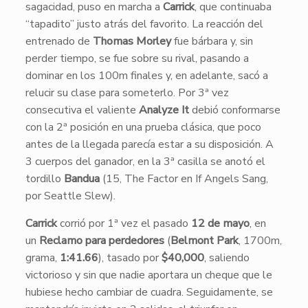
sagacidad, puso en marcha a
Carrick
, que continuaba
“tapadito” justo atrás del favorito. La reacción del
entrenado de
Thomas Morley
fue bárbara y, sin
perder tiempo, se fue sobre su rival, pasando a
dominar en los 100m finales y, en adelante, sacó a
relucir su clase para someterlo. Por 3ª vez
consecutiva el valiente
Analyze It
debió conformarse
con la 2ª posición en una prueba clásica, que poco
antes de la llegada parecía estar a su disposición. A
3 cuerpos del ganador, en la 3ª casilla se anotó el
tordillo
Bandua
(15, The Factor en If Angels Sang,
por Seattle Slew).
Carrick
corrió por 1ª vez el pasado
12 de mayo
, en
un
Reclamo para perdedores
(
Belmont Park
, 1700m,
grama,
1:41.66
), tasado por
$40,000
, saliendo
victorioso y sin que nadie aportara un cheque que le
hubiese hecho cambiar de cuadra. Seguidamente, se