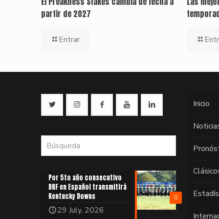
El Preakness Stakes cambia de fecha a
Las mejor
partir de 2027
temporad
Entrar
Entr
Inicio
Noticia
Pronós
Clásico
Por 5to año consecutivo
DRF en Español transmitirá
Estadí
Kentucky Downs
0
29 July, 2026
Interna