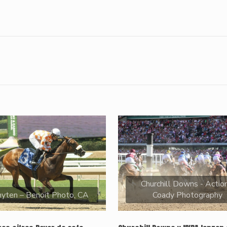
Churchill Downs - Action
yten – Benoit Photo, CA
Coady Photography