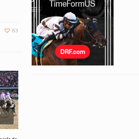
83
 -