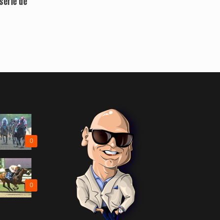
serie de
0
0