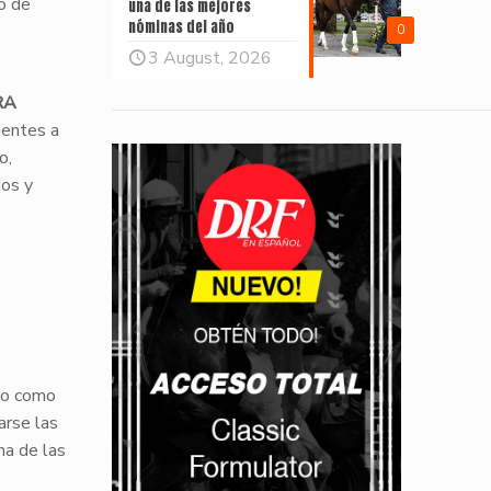
o de
una de las mejores
nóminas del año
0
3 August, 2026
RA
ientes a
o,
dos y
do como
arse las
na de las