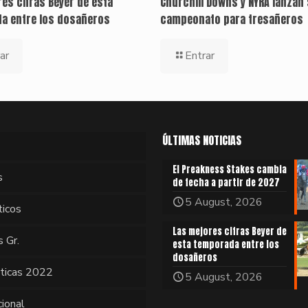
es cifras Beyer de esta
Churchill Downs y NYRA lanzan 
a entre los dosañeros
campeonato para tresañeros
ar
Entrar
ÚLTIMAS NOTICIAS
El Preakness Stakes cambia
s
de fecha a partir de 2027
5 August, 2026
ticos
Las mejores cifras Beyer de
s Gr.
esta temporada entre los
dosañeros
sticas 2022
5 August, 2026
cional