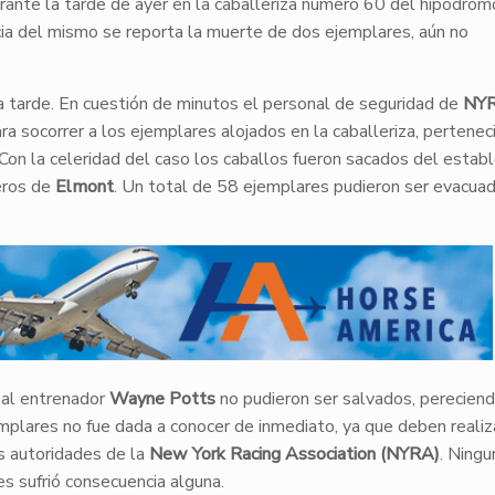
rante la tarde de ayer en la caballeriza número 60 del hipódrom
ia del mismo se reporta la muerte de dos ejemplares, aún no
a tarde. En cuestión de minutos el personal de seguridad de
NY
ra socorrer a los ejemplares alojados en la caballeriza, pertenec
 Con la celeridad del caso los caballos fueron sacados del establ
eros de
Elmont
. Un total de 58 ejemplares pudieron ser evacua
al entrenador
Wayne Potts
no pudieron ser salvados, perecien
mplares no fue dada a conocer de inmediato, ya que deben realiz
as autoridades de la
New York Racing Association (NYRA)
. Ningu
s sufrió consecuencia alguna.