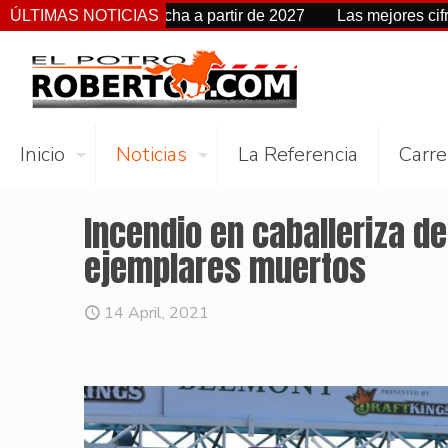
mbia de fecha a partir de 2027
ÚLTIMAS NOTICIAS
Las mejores cifras Beyer d
Inicio
Noticias
La Referencia
Carre
Incendio en caballeriza d
ejemplares muertos
14 April, 2021