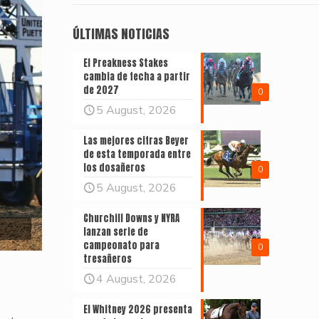
ÚLTIMAS NOTICIAS
El Preakness Stakes
cambia de fecha a partir
de 2027
0
5 August, 2026
Las mejores cifras Beyer
de esta temporada entre
los dosañeros
0
5 August, 2026
Churchill Downs y NYRA
lanzan serie de
campeonato para
0
tresañeros
4 August, 2026
El Whitney 2026 presenta