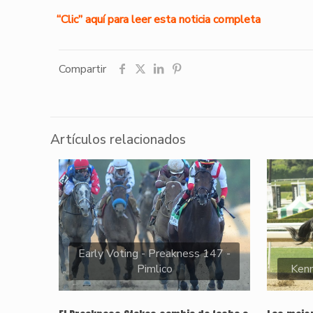
“Clic” aquí para leer esta noticia completa
Compartir
Artículos relacionados
Early Voting - Preakness 147 -
Pimlico
Kenn