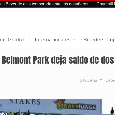
e esta temporada entre los dosañeros
Churchill Downs y NY
ras Grado I
Internacionales
Breeders’ Cu
e Belmont Park deja saldo de dos
Etiquetas
Cate