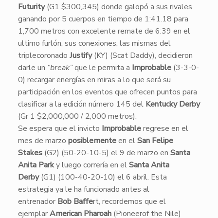
Futurity
(G1 $300,345) donde galopó a sus rivales
ganando por 5 cuerpos en tiempo de 1:41.18 para
1,700 metros con excelente remate de 6:39 en el
ultimo furlón, sus conexiones, las mismas del
triplecoronado
Justify
(KY) (Scat Daddy), decidieron
darle un
“break”
que le permita a
Improbable
(3-3-0-
0) recargar energías en miras a lo que será su
participación en los eventos que ofrecen puntos para
clasificar a la edición número 145 del
Kentucky Derby
(Gr 1 $2,000,000 / 2,000 metros).
Se espera que el invicto
Improbable
regrese en el
mes de marzo
posiblemente
en el
San Felipe
Stakes
(G2) (50-20-10-5) el 9 de marzo en
Santa
Anita Park
y luego correría en el
Santa Anita
Derby
(G1) (100-40-20-10) el 6 abril. Esta
estrategia ya le ha funcionado antes al
entrenador
Bob Baffe
rt, recordemos que el
ejemplar
American Pharoah
(Pioneerof the Nile)