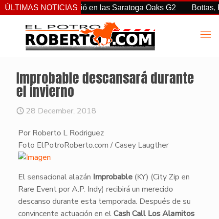
rtiz Jr. sorprendió en las Saratoga Oaks G2
ÚLTIMAS NOTICIAS
Bottas, Franco
Improbable descansará durante
el invierno
28 December, 2018
Por Roberto L Rodriguez
Foto ElPotroRoberto.com / Casey Laugther
El sensacional alazán
Improbable
(KY) (City Zip en
Rare Event por A.P. Indy) recibirá un merecido
descanso durante esta temporada. Después de su
convincente actuación en el
Cash Call Los Alamitos