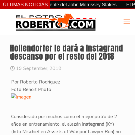
o el más consistente del John Morrissey Stakes
ÚLTIMAS NOTICIAS
El Preakne
Hollendorfer le dará a Instagrand
descanso por el resto del 2018
19 September, 2018
Por Roberto Rodriguez
​Foto Benoit Photo
Considerado por muchos como el mejor potro de 2
años en entrenamiento, el alazán
Instagrand
(KY)
(Into Mischief en Assets of War por Lawyer Ron) no