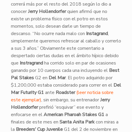
correrá más por el resto del 2018 según lo dio a
conocer
Jerry Hollendorfer
quien afirmó que no
existe un problema físico con el potro en estos
momentos, solo desean darle un tiempo de
descanso. “No ocurre nada malo con
Instagrand
,
simplemente queremos refrescar al caballo y correrlo
a sus 3 años.” Obviamente este comentario a
despertado ciertas dudas en el ámbito hípico debido
que
Instragrand
ha corrido solo en par de ocasiones
ganando por 10 cuerpos cada una incluyendo el
Best
Pal Stakes
G2 en
Del Mar
. El potro adquirido por
$1,200,000 estaba considerado para correr en el
Del
Mar Futurity G1
ante
Roadster
(leer noticia sobre
este ejemplar)
, sin embargo, su entrenador
Jerry
Hollendorfer
prefirió “esquivar” ese evento y
enfocarse en el
American Pharoah Stakes G1
a
finales de este mes en
Santa Anita Park
con miras a
la
Breeders’ Cup Juvenile
G1 del 2 de noviembre en