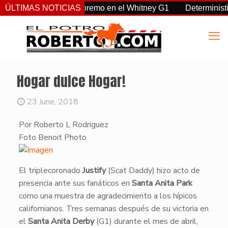
a, Sovereignty supremo en el Whitney G1
ÚLTIMAS NOTICIAS
Deterministic: hér
Hogar dulce Hogar!
23 June, 2018
Por Roberto L Rodriguez
​Foto Benoit Photo
​El triplecoronado
Justify
(Scat Daddy) hizo acto de
presencia ante sus fanáticos en
Santa Anita Park
como una muestra de agradecimiento a los hípicos
californianos. Tres semanas después de su victoria en
el
Santa Anita Derby
(G1) durante el mes de abril,