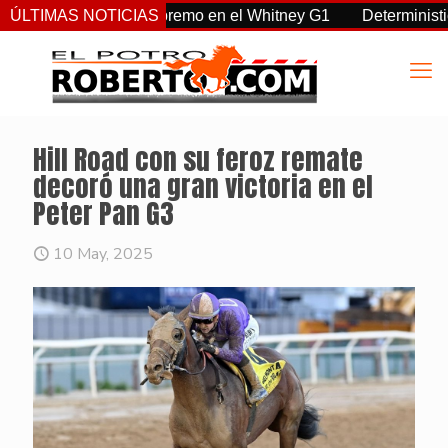
a, Sovereignty supremo en el Whitney G1
ÚLTIMAS NOTICIAS
Deterministic: hér
Hill Road con su feroz remate
decoró una gran victoria en el
Peter Pan G3
10 May, 2025