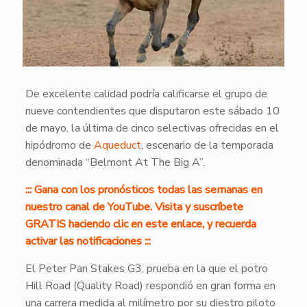
De excelente calidad podría calificarse el grupo de
nueve contendientes que disputaron este sábado 10
de mayo, la última de cinco selectivas ofrecidas en el
hipódromo de
Aqueduct
, escenario de la temporada
denominada “Belmont At The Big A”.
::: Gana con los pronósticos todas las semanas en
nuestro canal de YouTube. Visita y suscríbete
GRATIS haciendo clic en este enlace, y recuerda
activar las notificaciones :::
El Peter Pan Stakes G3, prueba en la que el potro
Hill Road (Quality Road) respondió en gran forma en
una carrera medida al milímetro por su diestro piloto