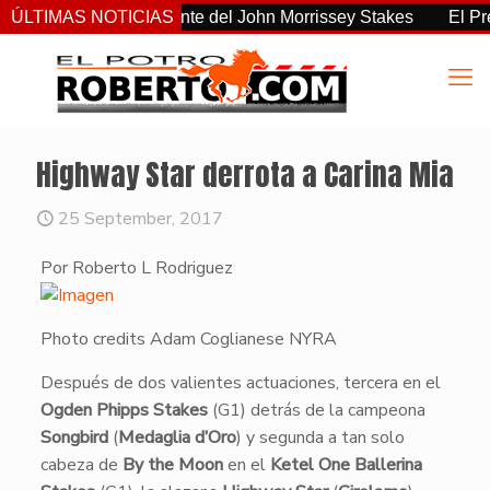
el más consistente del John Morrissey Stakes
ÚLTIMAS NOTICIAS
El Preakness
Highway Star derrota a Carina Mia
25 September, 2017
Por Roberto L Rodriguez
Photo credits Adam Coglianese NYRA
​Después de dos valientes actuaciones, tercera en el
Ogden Phipps Stakes
(G1) detrás de la campeona
Songbird
(
Medaglia d’Oro
) y segunda a tan solo
cabeza de
By the Moon
en el
Ketel One Ballerina