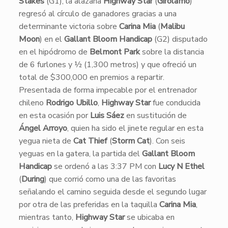
Stakes
(G1), la alazana
Highway Star
(
Girolamo
)
regresó al círculo de ganadores gracias a una
determinante victoria sobre
Carina Mia
(
Malibu
Moon
) en el
Gallant Bloom Handicap
(G2) disputado
en el hipódromo de
Belmont Park
sobre la distancia
de 6 furlones y ½ (1,300 metros) y que ofreció un
total de $300,000 en premios a repartir.
​Presentada de forma impecable por el entrenador
chileno
Rodrigo Ubillo
,
Highway Star
fue conducida
en esta ocasión por
Luis Sáez
en sustitución de
Ángel Arroyo
, quien ha sido el jinete regular en esta
yegua nieta de
Cat Thief
(
Storm Cat
). Con seis
yeguas en la gatera, la partida del
Gallant Bloom
Handicap
se ordenó a las 3:37 PM con
Lucy N Ethel
(
During
) que corrió como una de las favoritas
señalando el camino seguida desde el segundo lugar
por otra de las preferidas en la taquilla
Carina Mia
,
mientras tanto,
Highway Star
se ubicaba en