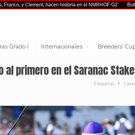
 y Clement, hacen historia en el NMRHOF G2
Buttah con Ca
ras Grado I
Internacionales
Breeders’ Cu
o al primero en el Saranac Stak
Etiquetas
Cate