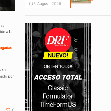
6 August, 2026
nas
ión a la
jugadas
a su
nado por
0