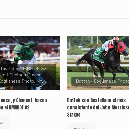
ttas - the NMRHOF G2-
redit Chelsea Durand -
Coglianese Photo, NY.
Buttah - Coglianese Phot
ranco, y Clement, hacen
Buttah con Castellano el más
en el NMRHOF G2
consistente del John Morriss
Stakes
ar