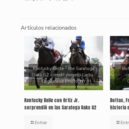
Artículos relacionados
Kentucky Belle - the Saratoga
Bo
Oaks G2 - credit Angelo Lieto -
c
Coglianese Photo, NY
Kentucky Belle con Ortiz Jr.
Bottas, F
sorprendió en las Saratoga Oaks G2
historia 
Entrar
Entr