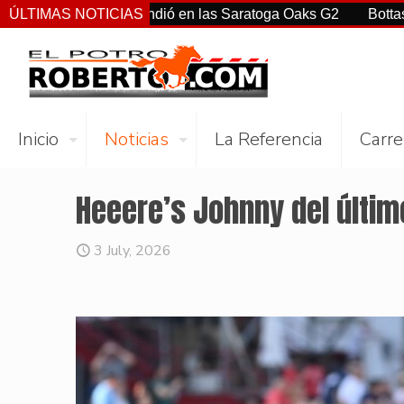
tiz Jr. sorprendió en las Saratoga Oaks G2
ÚLTIMAS NOTICIAS
Bottas, Franco,
Inicio
Noticias
La Referencia
Carre
Heeere’s Johnny del últim
3 July, 2026