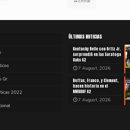
Entrar
ÚLTIMAS NOTICIAS
Kentucky Belle con Ortiz Jr.
s
sorprendió en las Saratoga
Oaks G2
ticos
7 August, 2026
s Gr.
Bottas, Franco, y Clement,
hacen historia en el
NMRHOF G2
sticas 2022
7 August, 2026
cional