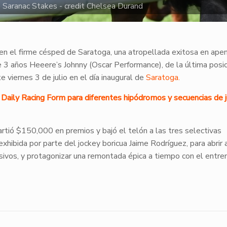
 Saranac Stakes - credit Chelsea Durand
en el firme césped de Saratoga, una atropellada exitosa en ape
e 3 años Heeere’s Johnny (Oscar Performance), de la última posic
e viernes 3 de julio en el día inaugural de
Saratoga.
de Daily Racing Form para diferentes hipódromos y secuencias de 
tió $150,000 en premios y bajó el telón a las tres selectivas
 exhibida por parte del jockey boricua Jaime Rodríguez, para abrir 
sivos, y protagonizar una remontada épica a tiempo con el entre