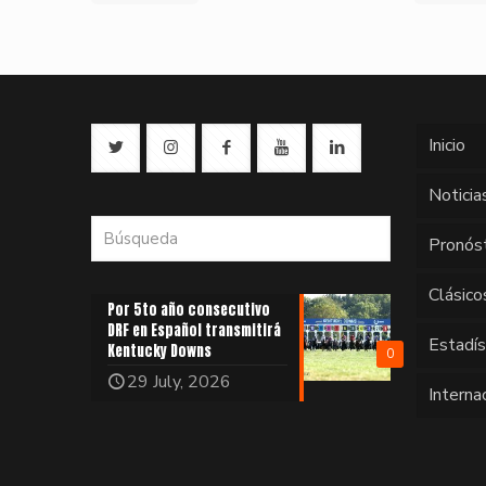
Inicio
Noticia
Pronós
Clásico
Por 5to año consecutivo
DRF en Español transmitirá
Estadí
Kentucky Downs
0
29 July, 2026
Interna