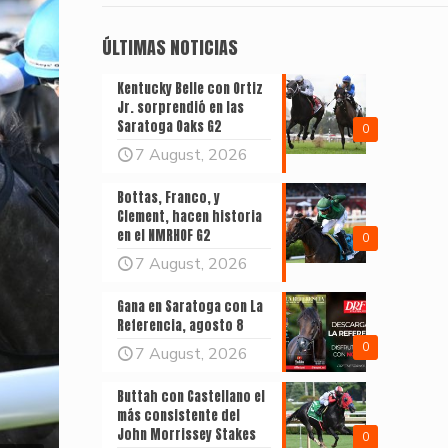
ÚLTIMAS NOTICIAS
Kentucky Belle con Ortiz
Jr. sorprendió en las
Saratoga Oaks G2
0
7 August, 2026
Bottas, Franco, y
Clement, hacen historia
en el NMRHOF G2
0
7 August, 2026
Gana en Saratoga con La
Referencia, agosto 8
0
7 August, 2026
Buttah con Castellano el
más consistente del
John Morrissey Stakes
0