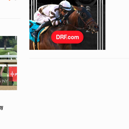
o NY
ey