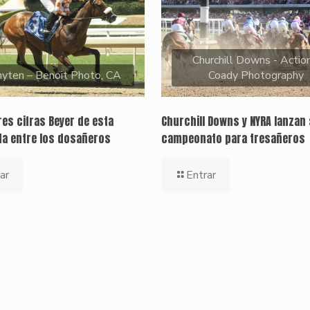
Churchill Downs - Action
yten – Benoit Photo, CA
Coady Photography
es cifras Beyer de esta
Churchill Downs y NYRA lanzan 
a entre los dosañeros
campeonato para tresañeros
ar
Entrar