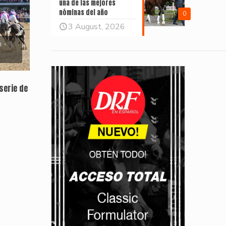
una de las mejores
nóminas del año
0
3 August, 2026
 -
serie de