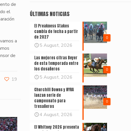
iento de
do el
ÚLTIMAS NOTICIAS
aración
El Preakness Stakes
cambia de fecha a partir
de 2027
0
l vamos a
5 August, 2026
ramos
ensor de
Las mejores cifras Beyer
de esta temporada entre
los dosañeros
0
5 August, 2026
19
Churchill Downs y NYRA
lanzan serie de
campeonato para
0
tresañeros
4 August, 2026
El Whitney 2026 presenta