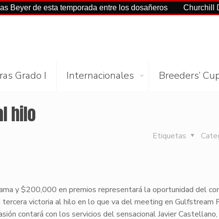
r de esta temporada entre los dosañeros
Churchill Downs y
ras Grado I
Internacionales
Breeders’ Cu
l hilo
Etiquetas
Cate
rama y $200,000 en premios representará la oportunidad del co
rcera victoria al hilo en lo que va del meeting en Gulfstream P
sión contará con los servicios del sensacional Javier Castellano,