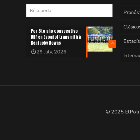
Pronós
Clásico
Por 5to año consecutivo
DRF en Español transmitirá
Estadí
Kentucky Downs
0
29 July, 2026
Interna
© 2025 ElPotr