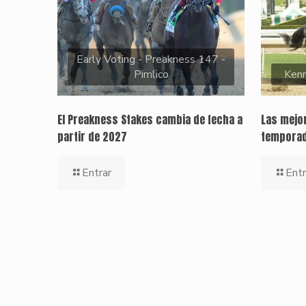
Early Voting - Preakness 147 -
Pimlico
Kenn
El Preakness Stakes cambia de fecha a
Las mejor
partir de 2027
temporad
Entrar
Entr