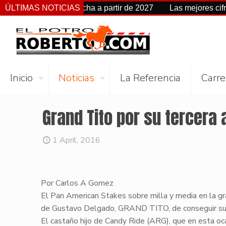
 cambia de fecha a partir de 2027
ÚLTIMAS NOTICIAS
Las mejores cifras Beye
Inicio
Noticias
La Referencia
Carre
Grand Tito por su tercera a
1 April, 2016
Por Carlos A Gomez
El Pan American Stakes sobre milla y media en la g
de Gustavo Delgado, GRAND TITO, de conseguir su te
El castaño hijo de Candy Ride (ARG), que en esta oca