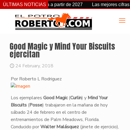
 cambia de fecha a partir de 2027
ÚLTIMAS NOTICIAS
Las mejores cifras Beyer
Good Magic y Mind Your Biscuits
ejercitan
24 February, 2018
Por Roberto L Rodriguez
​Los ejemplares
Good Magic
(
Curlin
) y
Mind Your
Biscuits
(
Posse
) trabajaron en la mañana de hoy
sábado 24 de febrero en el centro de
entrenamientos de Palm Meadows, Florida.
Conducido por
Walter Malásquez
(jinete de ejercicio),