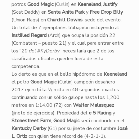
potros
Good Magic
(Curlin) en
Keeneland
,
Justify
(Scat Daddy) en
Santa Anita Park
y
Free Drop Billy
(Union Rags) en
Churchill Downs
, sede del evento.
Un total de 7 ejemplares trabajaron incluyendo al
Instilled Regard
(Arch) que ocupa la posición 22
(Combatant – puesto 21) y el cual para entrar entre
los “
20 del #KyDerby
” necesitaría que 2 de los
clasificados oficiales queden fuera de esta
competencia.
​Lo cierto es que en el bello hipódromo de
Keeneland
el potro
Good Magic
(Curlin) campeón dosañero
2017 ejercitó la ½ milla en 48 segundos exactos
continuando con un sólido galope hasta los 1,200
metros en 1:14.00 (72) con
Walter Malasquez
(jinete de ejercicios). Propiedad del
e 5 Racing
y
Stonestreet Farm
,
Good Magic
será conducido en el
Kentucky Derby
(G1) por su jinete de costumbre
José
L. Ortiz
con quién tiene récord de (4-2-1-1).