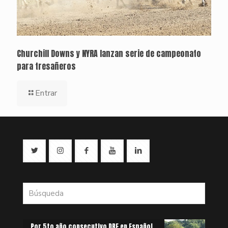
Churchill Downs y NYRA lanzan serie de campeonato
para tresañeros
Entrar
Por 5to año consecutivo DRF en Español