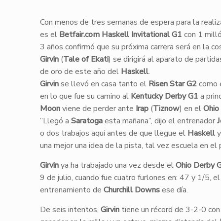
​​Con menos de tres semanas de espera para la rea
es el
Betfair.com Haskell Invitational G1
con 1 milló
3 años confirmó que su próxima carrera será en la co
Girvin
(
Tale of Ekati
) se dirigirá al aparato de parti
de oro de este año del
Haskell
.
Girvin
se llevó en casa tanto el
Risen Star G2
como 
en lo que fue su camino al
Kentucky Derby G1
a prin
Moon
viene de perder ante
Irap
(
Tiznow
) en el
Ohio
​”Llegó a
Saratoga
esta mañana”, dijo el entrenador
J
o dos trabajos aquí antes de que llegue el
Haskell
y
una mejor una idea de la pista, tal vez escuela en el
Girvin
ya ha trabajado una vez desde el
Ohio Derby 
9 de julio, cuando fue cuatro furlones en: 47 y 1/5, e
entrenamiento de
Churchill Downs
ese día.
De seis intentos,
Girvin
tiene un récord de 3-2-0 con 