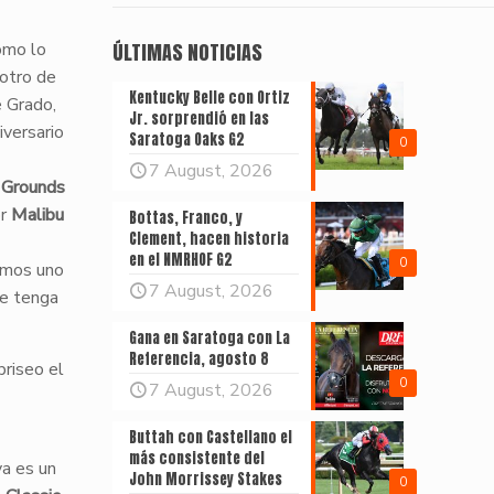
omo lo
ÚLTIMAS NOTICIAS
potro de
Kentucky Belle con Ortiz
e Grado,
Jr. sorprendió en las
iversario
Saratoga Oaks G2
0
7 August, 2026
r Grounds
r
Malibu
Bottas, Franco, y
Clement, hacen historia
en el NMRHOF G2
0
emos uno
7 August, 2026
ue tenga
Gana en Saratoga con La
Referencia, agosto 8
briseo el
0
7 August, 2026
Buttah con Castellano el
más consistente del
a es un
John Morrissey Stakes
0