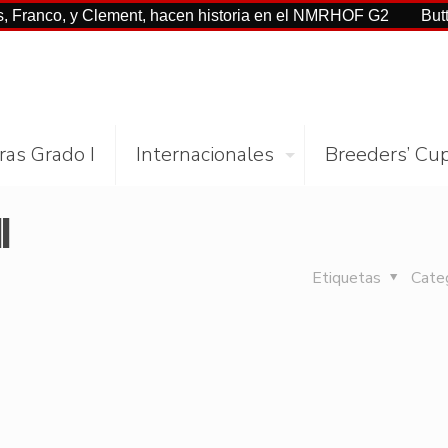
, y Clement, hacen historia en el NMRHOF G2
Buttah con Ca
ras Grado I
Internacionales
Breeders’ Cu
l
Etiquetas
Cate