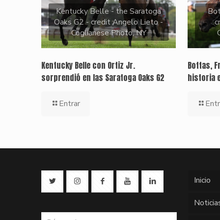
Kentucky Belle - the Saratoga
Bo
Oaks G2 - credit Angelo Lieto -
c
Coglianese Photo, NY
Kentucky Belle con Ortiz Jr.
Bottas, F
sorprendió en las Saratoga Oaks G2
historia 
Entrar
Entr
Inicio
Noticia