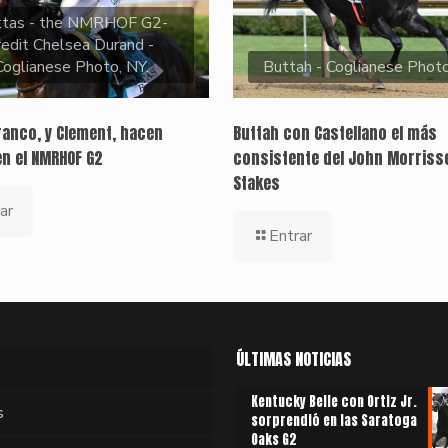
ttas - the NMRHOF G2-
redit Chelsea Durand -
Coglianese Photo, NY.
Buttah - Coglianese Phot
ranco, y Clement, hacen
Buttah con Castellano el más
en el NMRHOF G2
consistente del John Morriss
Stakes
ar
Entrar
ÚLTIMAS NOTICIAS
Kentucky Belle con Ortiz Jr.
s
sorprendió en las Saratoga
Oaks G2