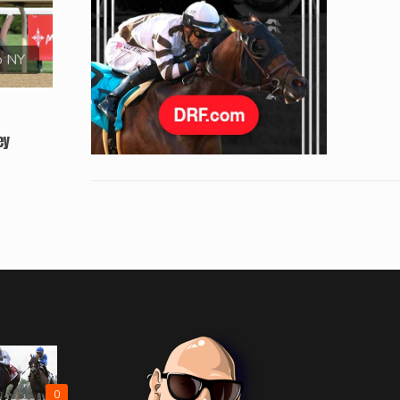
o NY
ey
0