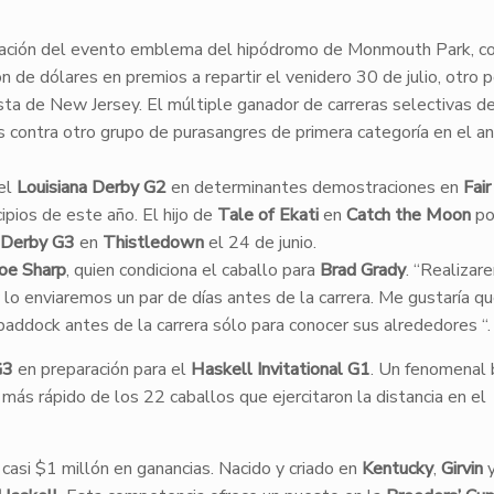
lización del evento emblema del hipódromo de Monmouth Park, c
n de dólares en premios a repartir el venidero 30 de julio, otro 
sta de New Jersey. El múltiple ganador de carreras selectivas d
das contra otro grupo de purasangres de primera categoría en el an
el
Louisiana Derby G2
en determinantes demostraciones en
Fai
cipios de este año. El hijo de
Tale of Ekati
en
Catch the Moon
po
 Derby G3
en
Thistledown
el 24 de junio.
oe Sharp
, quien condiciona el caballo para
Brad Grady
. “Realizar
 lo enviaremos un par de días antes de la carrera. Me gustaría q
 paddock antes de la carrera sólo para conocer sus alrededores “.
G3
en preparación para el
Haskell Invitational G1
. Un fenomenal 
l más rápido de los 22 caballos que ejercitaron la distancia en el
casi $1 millón en ganancias. Nacido y criado en
Kentucky
,
Girvin
y