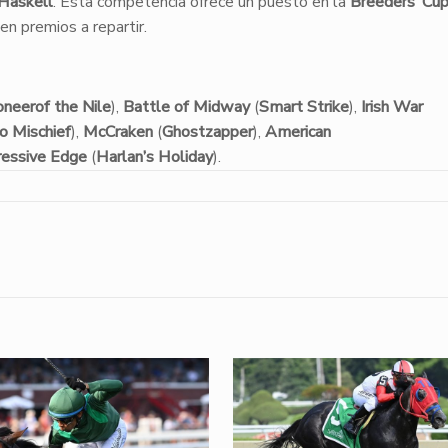
Haskell
. Esta competencia ofrece un puesto en la
Breeders’ Cup
n premios a repartir.
oneerof the Nile
),
Battle of Midway
(
Smart Strike
),
Irish War
to Mischief
),
McCraken
(
Ghostzapper
),
American
ressive Edge
(
Harlan’s Holiday
).