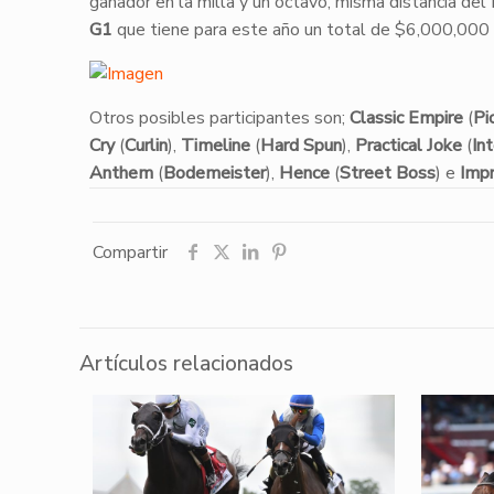
ganador en la milla y un octavo, misma distancia del
G1
que tiene para este año un total de $6,000,000 e
Otros posibles participantes son;
Classic Empire
(
Pi
Cry
(
Curlin
),
Timeline
(
Hard Spun
),
Practical Joke
(
In
Anthem
(
Bodemeister
),
Hence
(
Street Boss
) e
Imp
Compartir
Artículos relacionados