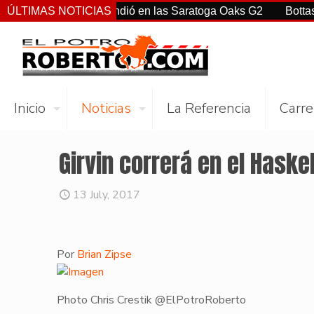
tiz Jr. sorprendió en las Saratoga Oaks G2
ÚLTIMAS NOTICIAS
Bottas, Franco
Inicio
Noticias
La Referencia
Carre
Girvin correrá en el Haskel
13 July, 2017
Por
Brian Zipse
Photo Chris Crestik @ElPotroRoberto