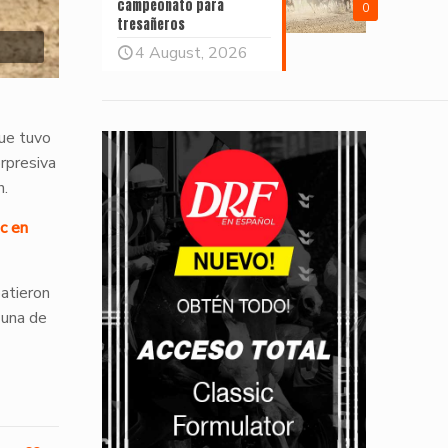
campeonato para
0
tresañeros
4 August, 2026
que tuvo
rpresiva
h.
c en
batieron
 una de