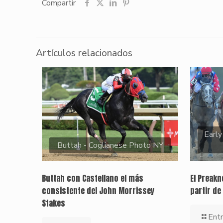
Compartir
Artículos relacionados
Early
Buttah - Coglianese Photo NY
Buttah con Castellano el más
El Preak
consistente del John Morrissey
partir de
Stakes
Entr