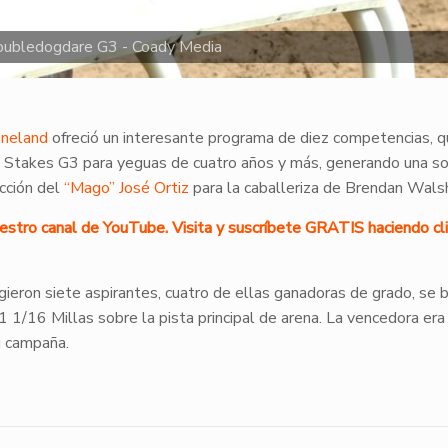
Doubledogdare G3 - Coady Media
neland
ofreció un interesante programa de diez competencias, 
 Stakes G3 para yeguas de cuatro años y más, generando una so
cción del
“Mago” José Ortiz
para la caballeriza de Brendan Wals
uestro canal de YouTube. Visita y suscríbete GRATIS haciendo cli
gieron siete aspirantes, cuatro de ellas ganadoras de grado, se 
 1/16 Millas sobre la pista principal de arena. La vencedora era
u campaña.