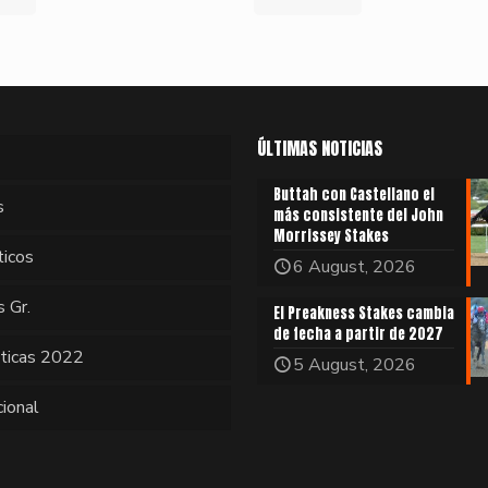
ÚLTIMAS NOTICIAS
Buttah con Castellano el
s
más consistente del John
Morrissey Stakes
ticos
6 August, 2026
s Gr.
El Preakness Stakes cambia
de fecha a partir de 2027
sticas 2022
5 August, 2026
cional