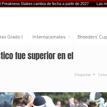
s Stakes cambia de fecha a partir de 2027
Las mejores cif
ras Grado I
Internacionales
Breeders’ Cu
tico fue superior en el
Etiquetas
Cate