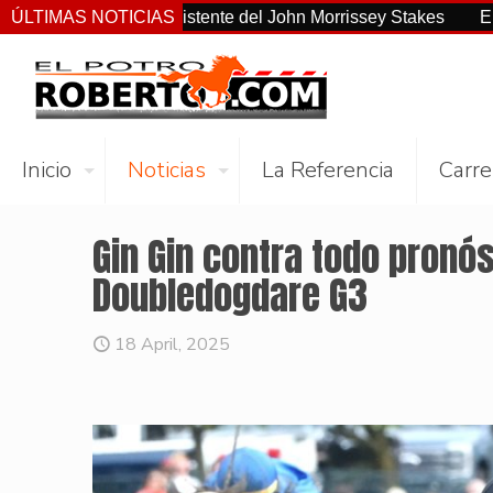
o el más consistente del John Morrissey Stakes
ÚLTIMAS NOTICIAS
El Preaknes
Inicio
Noticias
La Referencia
Carre
Gin Gin contra todo pronós
Doubledogdare G3
18 April, 2025