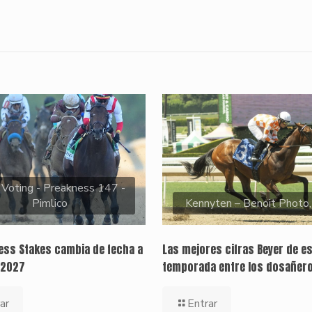
 Voting - Preakness 147 -
Pimlico
Kennyten – Benoit Photo
ness Stakes cambia de fecha a
Las mejores cifras Beyer de e
 2027
temporada entre los dosañer
ar
Entrar