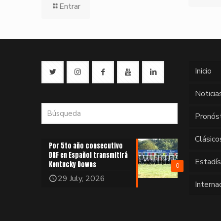
Entrar
Inicio
Noticia
Pronós
Clásico
Por 5to año consecutivo
DRF en Español transmitirá
Estadí
Kentucky Downs
0
29 July, 2026
Interna