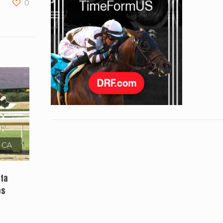
0
, CA
sta
os