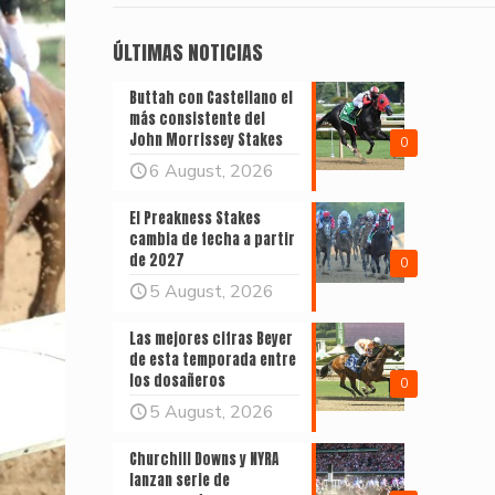
ÚLTIMAS NOTICIAS
Buttah con Castellano el
más consistente del
John Morrissey Stakes
0
6 August, 2026
El Preakness Stakes
cambia de fecha a partir
de 2027
0
5 August, 2026
Las mejores cifras Beyer
de esta temporada entre
los dosañeros
0
5 August, 2026
Churchill Downs y NYRA
lanzan serie de