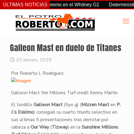
, Sovereignty supremo en el Whitney G1
ÚLTIMAS NOTICIAS
Deterministic: héro
Galleon Mast en duelo de Titanes
20 January, 2018
Por Roberto L Rodriguez
Galleon Mast the Millions Turf credit Kenny Martin
​El tordillo
Galleon Mast
(5yo g) (
Mizzen Mast
en
P.
J.’s Eskimo
) consiguió su cuarto triunfo selectivo en
sus ultimas 5 presentaciones tras derrotar por
cabeza a
Our Way
(
Tizway
) en la
Sunshine Millions