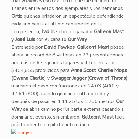
Turf Stakes
$150,000 en lo que fue un duelo de
titanes entre estos dos ejemplares y los hermanos
Ortiz
quienes brindaron un espectáculo defendiendo
cada uno hasta el último centímetro de la
competencia,
Irad Jr.
sobre el ganador
Galleon Mast
y
José Luis
con el caballo
Our Way
.
​Entrenado por
David Fawkes
,
Galleont Mast
posee
ahora un récord de 8 victorias en 22 presentaciones
además de 6 segundos lugares y 4 terceros con
$404,655 producidos para
Anne Scott
.
Charlie Mops
(
Bwana Charlie
) y
Swagger Jagger
(
Crown of Throns
)
marcaron el paso con fracciones de 24.03 (400) y
47.61 (800), cuando giraban el ultimo codo y
después de pasar en 1:11.25 los 1,200 metros
Our
Way
se abría camino por la parte externa pasando a
dominar el evento, sin embargo,
Galleont Mast
lucía
prácticamente en piloto automático.