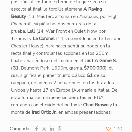
posición, al costado externo de la que sería su
escolta al final, la tordilla alemana
A Raving
Beauty
(13, Mastercraftsman en Anábasis, por High
Chaparral), siguió a las dos punteras de la
prueba,
Lull
(14, War Front en Quiet Now, por
Tiznow) y
La Coronel
(14, Colonel John en Listen, por
Chester House), para hacer sentir su poder en la
recta final y controlar las acciones en los 200m
finales, haciéndose del triunfo en el
Just A Game S.
(
G1,
Belmont Park, 1600m, grama,
$700,000
), el
cual significa el primer triunfo clásico
G1
de su
campaña, de apenas 2 actuaciones en los Estados
Unidos y hasta 17 en Europa (Alemania e Italia). De
esta forma, se mantiene sin derrotas en EUA,
contando con el cuido del brillante
Chad Brown
y la
monta de
Irad Ortiz Jr.
, en ambas presentaciones.
Compartir
100