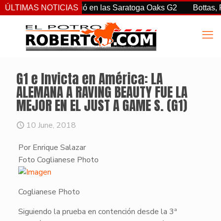
rtiz Jr. sorprendió en las Saratoga Oaks G2
ÚLTIMAS NOTICIAS
Bottas, Franco
G1 e Invicta en América: LA
ALEMANA A RAVING BEAUTY FUE LA
MEJOR EN EL JUST A GAME S. (G1)
10 June, 2018
Por Enrique Salazar
Foto Coglianese Photo
Coglianese Photo
Siguiendo la prueba en contención desde la 3ª