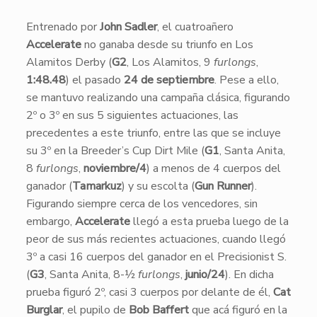
​Entrenado por
John Sadler
, el cuatroañero
Accelerate
no ganaba desde su triunfo en Los
Alamitos Derby (
G2
, Los Alamitos, 9
furlongs
,
1:48.48
) el pasado
24 de septiembre
. Pese a ello,
se mantuvo realizando una campaña clásica, figurando
2º o 3º en sus 5 siguientes actuaciones, las
precedentes a este triunfo, entre las que se incluye
su 3º en la Breeder’s Cup Dirt Mile (
G1
, Santa Anita,
8
furlongs
,
noviembre/4
) a menos de 4 cuerpos del
ganador (
Tamarkuz
) y su escolta (
Gun Runner
).
Figurando siempre cerca de los vencedores, sin
embargo,
Accelerate
llegó a esta prueba luego de la
peor de sus más recientes actuaciones, cuando llegó
3º a casi 16 cuerpos del ganador en el Precisionist S.
(
G3
, Santa Anita, 8-½
furlongs
,
junio/24
). En dicha
prueba figuró 2º, casi 3 cuerpos por delante de él,
Cat
Burglar
, el pupilo de
Bob Baffert
que acá figuró en la