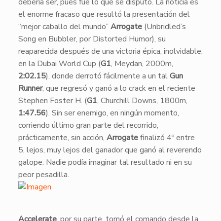
debería ser, pues fue lo que se disputó. La noticia es
el enorme fracaso que resultó la presentación del
“mejor caballo del mundo”
Arrogate
(Unbridled’s
Song en Bubbler, por Distorted Humor), su
reaparecida después de una victoria épica, inolvidable,
en la Dubai World Cup (
G1
, Meydan, 2000m,
2:02.15
), donde derrotó fácilmente a un tal
Gun
Runner
, que regresó y ganó a lo crack en el reciente
Stephen Foster H. (
G1
, Churchill Downs, 1800m,
1:47.56
). Sin ser enemigo, en ningún momento,
corriendo último gran parte del recorrido,
prácticamente, sin acción,
Arrogate
finalizó 4º entre
5, lejos, muy lejos del ganador que ganó al reverendo
galope. Nadie podía imaginar tal resultado ni en su
peor pesadilla.
Accelerate
, por su parte, tomó el comando desde la