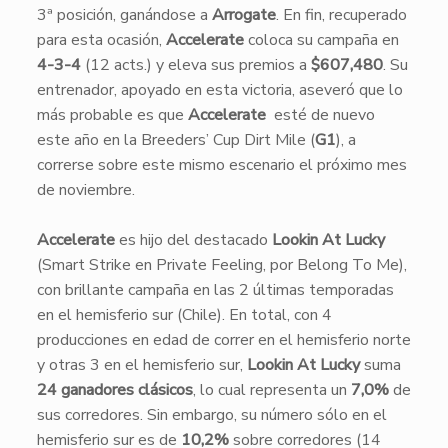
3ª posición, ganándose a
Arrogate
. En fin, recuperado
para esta ocasión,
Accelerate
coloca su campaña en
4-3-4
(12 acts.) y eleva sus premios a
$607,480
. Su
entrenador, apoyado en esta victoria, aseveró que lo
más probable es que
Accelerate
esté de nuevo
este año en la Breeders’ Cup Dirt Mile (
G1
), a
correrse sobre este mismo escenario el próximo mes
de noviembre.
Accelerate
es hijo del destacado
Lookin At Lucky
(Smart Strike en Private Feeling, por Belong To Me),
con brillante campaña en las 2 últimas temporadas
en el hemisferio sur (Chile). En total, con 4
producciones en edad de correr en el hemisferio norte
y otras 3 en el hemisferio sur,
Lookin At Lucky
suma
24 ganadores clásicos
, lo cual representa un
7,0%
de
sus corredores. Sin embargo, su número sólo en el
hemisferio sur es de
10,2%
sobre corredores (14