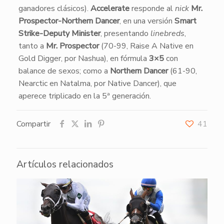
ganadores clásicos).
Accelerate
responde al
nick
Mr.
Prospector-Northern Dancer
, en una versión
Smart
Strike-Deputy Minister
, presentando
linebreds
,
tanto a
Mr. Prospector
(70-99, Raise A Native en
Gold Digger, por Nashua), en fórmula
3×5
con
balance de sexos; como a
Northern Dancer
(61-90,
Nearctic en Natalma, por Native Dancer), que
aperece triplicado en la 5ª generación.
Compartir
41
Artículos relacionados