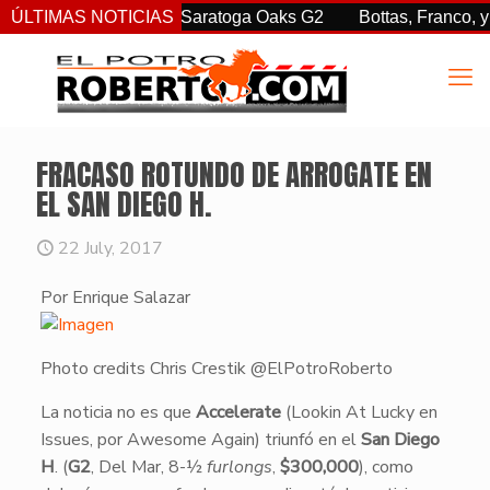
. sorprendió en las Saratoga Oaks G2
ÚLTIMAS NOTICIAS
Bottas, Franco, y Cl
FRACASO ROTUNDO DE ARROGATE EN
EL SAN DIEGO H.
22 July, 2017
Por Enrique Salazar
Photo credits Chris Crestik @ElPotroRoberto
​La noticia no es que
Accelerate
(Lookin At Lucky en
Issues, por Awesome Again) triunfó en el
San Diego
H
. (
G2
, Del Mar, 8-½
furlongs
,
$300,000
), como