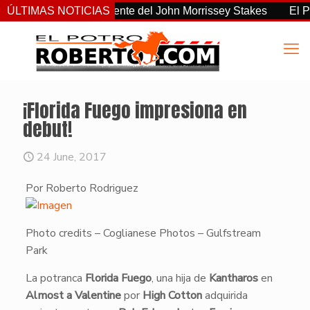
o el más consistente del John Morrissey Stakes
ÚLTIMAS NOTICIAS
El Preakne
¡Florida Fuego impresiona en
debut!
24 June, 2017
Por Roberto Rodriguez
Photo credits – Coglianese Photos – Gulfstream
Park
La potranca
Florida Fuego
, una hija de
Kantharos
en
Almost a Valentine
por
High Cotton
adquirida