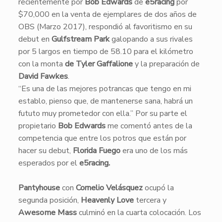
recientemente por
Bob Edwards
de
e5racing
por
$70,000 en la venta de ejemplares de dos años de
OBS (Marzo 2017), respondió al favoritismo en su
debut en
Gulfstream Park
galopando a sus rivales
por 5 largos en tiempo de 58.10 para el kilómetro
con la monta
de Tyler Gaffalione
y la preparación de
David Fawkes
.
“Es una de las mejores potrancas que tengo en mi
establo, pienso que, de mantenerse sana, habrá un
fututo muy prometedor con ella.” Por su parte el
propietario
Bob Edwards
me comentó antes de la
competencia que entre los potros que están por
hacer su debut,
Florida Fuego
era uno de los más
esperados por el
e5racing.
Pantyhouse
con
Cornelio Velásquez
ocupó la
segunda posición,
Heavenly Love
tercera y
Awesome Mass
culminó en la cuarta colocación. Los