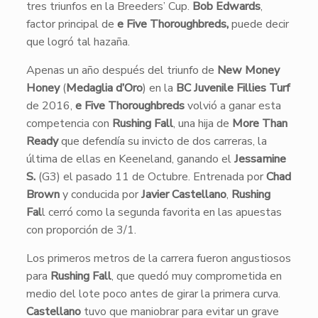
tres triunfos en la Breeders’ Cup.
Bob Edwards
,
factor principal de
e Five Thoroughbreds,
puede decir
que logró tal hazaña.
Apenas un año después del triunfo de
New Money
Honey
(
Medaglia d’Oro
) en la
BC Juvenile Fillies Turf
de 2016,
e Five Thoroughbreds
volvió a ganar esta
competencia con
Rushing Fall
, una hija de
More Than
Ready
que defendía su invicto de dos carreras, la
última de ellas en Keeneland, ganando el
Jessamine
S.
(G3) el pasado 11 de Octubre. Entrenada por
Chad
Brown
y conducida por
Javier Castellano
,
Rushing
Fal
l cerró como la segunda favorita en las apuestas
con proporción de 3/1.
Los primeros metros de la carrera fueron angustiosos
para
Rushing Fall
, que quedó muy comprometida en
medio del lote poco antes de girar la primera curva.
Castellano
tuvo que maniobrar para evitar un grave