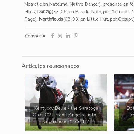
Nearctic en Natalma, Native Dancer), presente en fó
ellos,
Danzig
(77-06, en Pas de Nom, por Admiral’s 
Page),
Northfields
(68-93, en Little Hut, por Occup
Compartir
Artículos relacionados
Kentucky Belle - the Saratoga
Bo
Oaks G2 - credit Angelo Lieto -
c
Coglianese Photo, NY