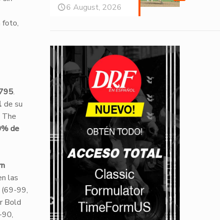
6 August, 2026
 foto,
795
.
1
de su
g The
0% de
rn
en las
(69-99,
r Bold
-90,