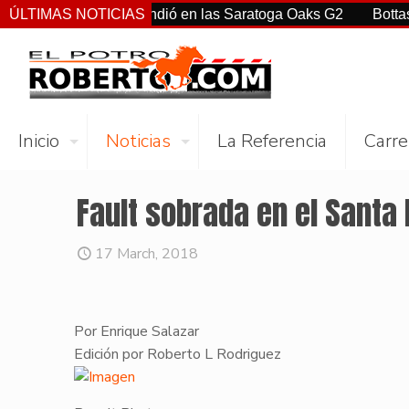
rtiz Jr. sorprendió en las Saratoga Oaks G2
ÚLTIMAS NOTICIAS
Bottas, Franco
Inicio
Noticias
La Referencia
Carre
Fault sobrada en el Santa
17 March, 2018
Por Enrique Salazar
Edición por Roberto L Rodriguez