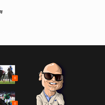
ey
0
0