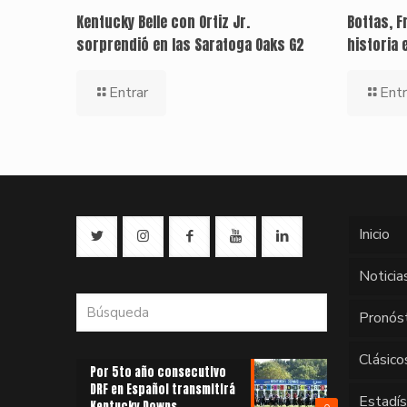
Kentucky Belle con Ortiz Jr.
Bottas, F
sorprendió en las Saratoga Oaks G2
historia 
Entrar
Entr
Inicio
Noticia
Pronós
Clásico
Por 5to año consecutivo
DRF en Español transmitirá
Estadí
Kentucky Downs