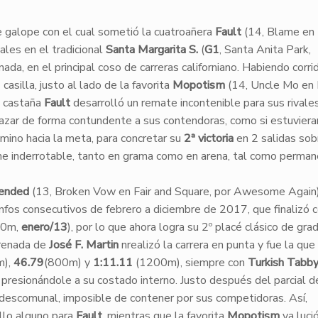
te galope con el cual sometió la cuatroañera
Fault
(14, Blame en
ales en el tradicional
Santa Margarita S.
(
G1
, Santa Anita Park,
rnada, en el principal coso de carreras californiano. Habiendo corri
casilla, justo al lado de la favorita
Mopotism
(14, Uncle Mo en
a castaña
Fault
desarrolló un remate incontenible para sus rivales,
plazar de forma contundente a sus contendoras, como si estuviera
camino hacia la meta, para concretar su
2ª victoria
en 2 salidas sob
ene inderrotable, tanto en grama como en arena, tal como perman
ended
(13, Broken Vow en Fair and Square, por Awesome Again)
unfos consecutivos de febrero a diciembre de 2017, que finalizó c
00m,
enero/13
), por lo que ahora logra su 2º placé clásico de gra
trenada de
José F. Martin
nrealizó la carrera en punta y fue la que
m),
46.79
(800m) y
1:11.11
(1200m), siempre con
Turkish Tabb
presionándole a su costado interno. Justo después del parcial d
 descomunal, imposible de contener por sus competidoras. Así,
ollo alguno para
Fault
, mientras que la favorita
Mopotism
ya lució