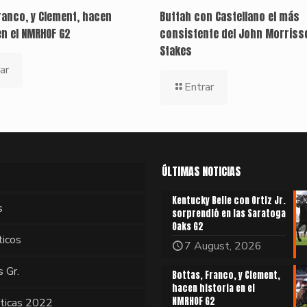
ranco, y Clement, hacen
Buttah con Castellano el más
en el NMRHOF G2
consistente del John Morriss
Stakes
ar
Entrar
ÚLTIMAS NOTICIAS
Kentucky Belle con Ortiz Jr.
s
sorprendió en las Saratoga
Oaks G2
ticos
7 August, 2026
s Gr.
Bottas, Franco, y Clement,
hacen historia en el
NMRHOF G2
sticas 2022