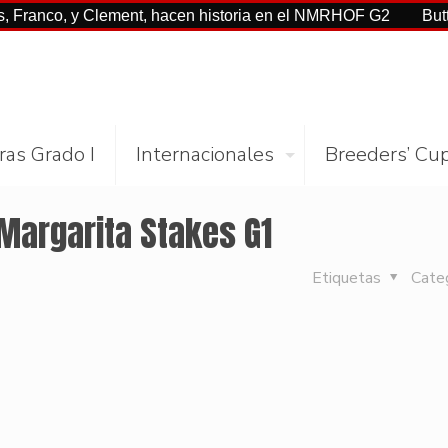
, y Clement, hacen historia en el NMRHOF G2
Buttah con C
ras Grado I
Internacionales
Breeders’ Cu
 Margarita Stakes G1
Etiquetas
Cate