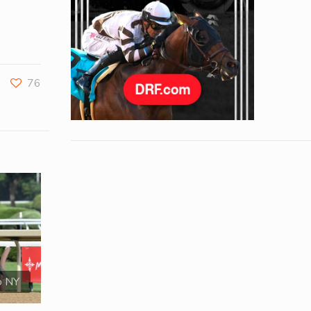
76
o NY