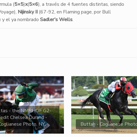
rmula (
5×5
)
x
(
5×6
), a través de 4 fuentes distintas, siendo
Voyage),
Nijinsky II
(67-92, en Flaming page, por Bull
y) y el ya nombrado
Sadler’s Wells
.
ttas - the NMRHOF G2-
redit Chelsea Durand -
Coglianese Photo, NY.
Buttah - Coglianese Phot