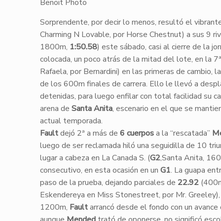
Benoit Photo
​Sorprendente, por decir lo menos, resultó el vibran
Charming N Lovable, por Horse Chestnut) a sus 9 riv
1800m,
1:50.58
) este sábado, casi al cierre de la jo
colocada, un poco atrás de la mitad del lote, en la 7ª 
Rafaela, por Bernardini) en las primeras de cambio, l
de los 600m finales de carrera. Ello le llevó a des
detenidas, para luego enfilar con total facilidad su 
arena de
Santa Anita
, escenario en el que se manti
actual temporada.
Fault
dejó 2ª a más de
6 cuerpos
a la “rescatada”
M
luego de ser reclamada hiló una seguidilla de 10 tri
lugar a cabeza en La Canada S. (
G2
,Santa Anita, 16
consecutivo, en esta ocasión en un
G1
. La guapa en
paso de la prueba, dejando parciales de
22.92
(400
Eskendereya en Miss Stonestreet, por Mr. Greeley), 
1200m,
Fault
arrancó desde el fondo con un avance
aunque
Mended
trató de oponerse, no significó esc