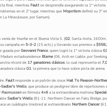
cta final, mientras
Fault
se desprendía asegurando la 1ª victoria
roblemas en el 2º lugar, mientras que
Mopotism
definió su 3º en
 La Miraculeuse, por Samum).
 venía de triunfar en el Buena Vista S. (
G2
, Santa Anita, 1600m,
o su campaña en
5-3-2
(15 acts.) y llevando sus premios a
$558,
ue guiada por
Geovanni Franco
, quien logró la 1ª victoria clásica
G
n Maduro estadounidense
Blame
(06, Arch en Liable, por Seekin
estra récord de
17 ganadores clásicos
, lo cual representa el
7,
ganadora clásica
G1
, la primera que lo hace sobre pista de arena.
dre,
Fault
responde a un patrón de cruce
Hail To Reason-Northe
-Sadler’s Wells
, que produce un
pedigree
libre de repeticiones 
or Rasmussen
en fórmula
4×6
a la extraordinaria matrona
Special
table
Sadler’s Wells
(81-11, Northern Dancer en Fairy Bridge, po
taca un cuádruple
linebred
al extraordinario
Northern Dancer
(61