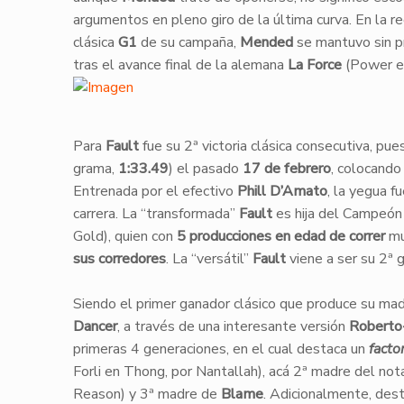
argumentos en pleno giro de la última curva. En la re
clásica
G1
de su campaña,
Mended
se mantuvo sin p
tras el avance final de la alemana
La Force
(Power en
​Para
Fault
fue su 2ª victoria clásica consecutiva, pues
grama,
1:33.49
) el pasado
17 de febrero
, colocand
Entrenada por el efectivo
Phill D’Amato
, la yegua f
carrera. La “transformada”
Fault
es hija del Campeó
Gold), quien con
5 producciones en edad de correr
mu
sus corredores
. La “versátil”
Fault
viene a ser su 2ª 
Siendo el primer ganador clásico que produce su ma
Dancer
, a través de una interesante versión
Roberto
primeras 4 generaciones, en el cual destaca un
fact
Forli en Thong, por Nantallah), acá 2ª madre del no
Reason) y 3ª madre de
Blame
. Adicionalmente, des