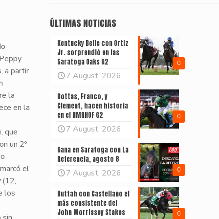
ÚLTIMAS NOTICIAS
Kentucky Belle con Ortiz
do
Jr. sorprendió en las
 Peppy
Saratoga Oaks G2
0
 a partir
7 August, 2026
n
re la
Bottas, Franco, y
Clement, hacen historia
ece en la
en el NMRHOF G2
0
7 August, 2026
, que
on un 2º
Gana en Saratoga con La
do
Referencia, agosto 8
 marcó el
0
7 August, 2026
y
(12,
e los
Buttah con Castellano el
más consistente del
John Morrissey Stakes
0
 sin