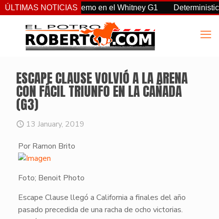
 Sovereignty supremo en el Whitney G1
ÚLTIMAS NOTICIAS
Deterministic: héroe
ESCAPE CLAUSE VOLVIÓ A LA ARENA
CON FÁCIL TRIUNFO EN LA CAÑADA
(G3)
13 January, 2019
Por Ramon Brito
Foto; Benoit Photo
Escape Clause
llegó a
California
a finales del año
pasado precedida de una racha de ocho victorias.