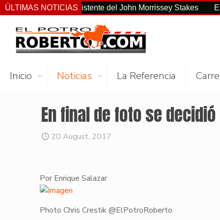
ellano el más consistente del John Morrissey Stakes
ÚLTIMAS NOTICIAS
El Pr
Inicio
Noticias
La Referencia
Carre
En final de foto se decidió
20 August, 2017
Por Enrique Salazar
Photo Chris Crestik @ElPotroRoberto