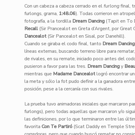
​Con un cabeza a cabeza cerrado en el
furlong
final, 
furlongs, grama,
1:48.06
). Todas corrieron en atropel
fotografía, a la tordilla
Dream Dancing
(Tapit en To 
Recall
(Sir Prancealot en Greta d’Argent, por Great 
Dancealot
(Sir Pancealot en Sisal, por Danehill).
Cuando se giraba el codo final, tanto
Dream Dancing
líneas externas, buscando terreno libre para remata
de rivales, en su remate, iniciado poco antes del cod
pusieron a favor para las tres.
Dream Dancing
y
Beau
mientras que
Madame Dancealot
logró encontrar un 
la meta y sólo la fot pudo definir a la ganadora entr
posición, pese a la cercanía con sus rivales.
La prueba tuvo animadoras iniciales que marcaron pa
furlongs), pero todas aquellas que marcaron y/o siguie
las definiciones, por lo que terminaron entre las últ
favorita
Con Te Partiró
(Scat Daddy en Temple Street,
corredoras, pero que cuando buscó rematar no consig