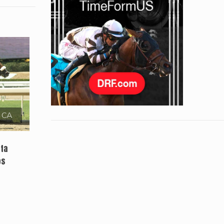
, CA
sta
os