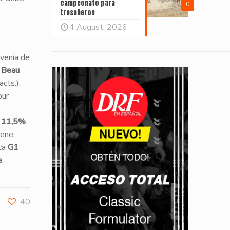
campeonato para
0
tresañeros
4 August, 2026
, venía de
a
Beau
cts.),
our
o
11,5%
iene
ica
G1
e
,
40