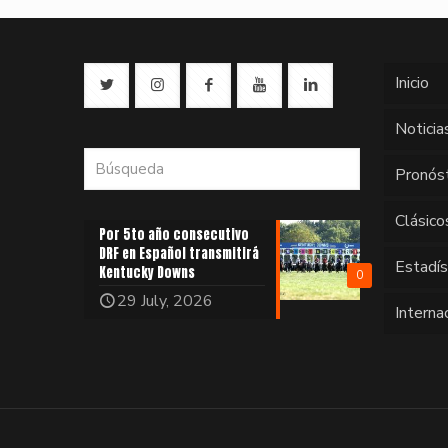
Inicio
Noticia
Pronós
Clásico
Por 5to año consecutivo
DRF en Español transmitirá
Estadí
Kentucky Downs
0
29 July, 2026
Interna