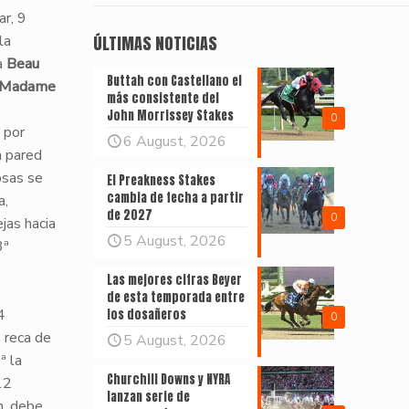
ar, 9
la
ÚLTIMAS NOTICIAS
a
Beau
Buttah con Castellano el
Madame
más consistente del
John Morrissey Stakes
0
 por
6 August, 2026
a pared
osas se
El Preakness Stakes
cambia de fecha a partir
a,
de 2027
0
jas hacia
5 August, 2026
3ª
Las mejores cifras Beyer
de esta temporada entre
4
los dosañeros
0
a reca de
5 August, 2026
ª la
Churchill Downs y NYRA
12
lanzan serie de
n, debe