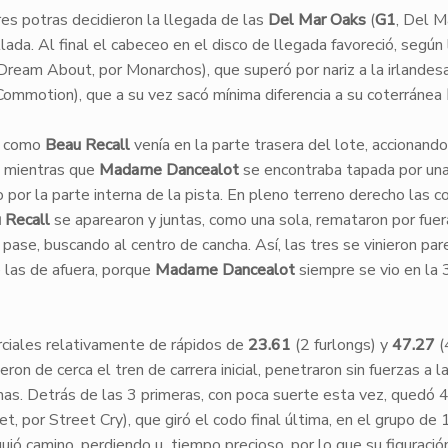
tres potras decidieron la llegada de las
Del Mar Oaks
(
G1
, Del M
lada. Al final el cabeceo en el disco de llegada favoreció, según 
Dream About, por Monarchos), que superó por nariz a la irlandes
Commotion), que a su vez sacó mínima diferencia a su coterránea
como
Beau Recall
venía en la parte trasera del lote, accionando
r, mientras que
Madame Dancealot
se encontraba tapada por un
o por la parte interna de la pista. En pleno terreno derecho las c
 Recall
se aparearon y juntas, como una sola, remataron por fuer
pase, buscando al centro de cancha. Así, las tres se vinieron pare
e las de afuera, porque
Madame Dancealot
siempre se vio en la 
rciales relativamente de rápidos de
23.61
(2 furlongs) y
47.27
(
ron de cerca el tren de carrera inicial, penetraron sin fuerzas a l
imas. Detrás de las 3 primeras, con poca suerte esta vez, quedó 4
 por Street Cry), que giró el codo final última, en el grupo de 
uió camino, perdiendo u tiempo precioso, por lo que su figuració