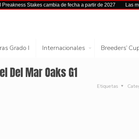
eakness Stakes cambia de fecha a partir de 2027
Las mejore
ras Grado I
Internacionales
Breeders’ Cu
 el Del Mar Oaks G1
Etiquetas
Cate