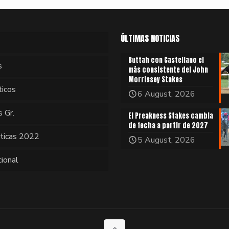
ÚLTIMAS NOTICIAS
Buttah con Castellano el
s
más consistente del John
Morrissey Stakes
ticos
6 August, 2026
s Gr.
El Preakness Stakes cambia
de fecha a partir de 2027
sticas 2022
5 August, 2026
cional