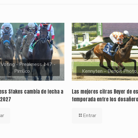
 Voting - Preakness 147 -
Pimlico
Kennyten – Benoit Photo
ness Stakes cambia de fecha a
Las mejores cifras Beyer de e
 2027
temporada entre los dosañer
ar
Entrar