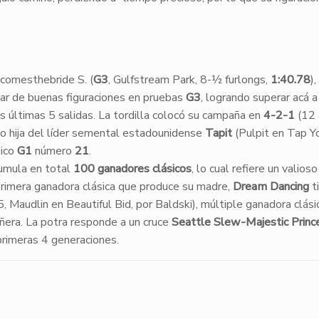
comesthebride S. (
G3
, Gulfstream Park, 8-½ furlongs,
1:40.78
)
 par de buenas figuraciones en pruebas
G3
, logrando superar acá 
s últimas 5 salidas. La tordilla colocó su campaña en
4-2-1
(12 a
do hija del líder semental estadounidense
Tapit
(Pulpit en Tap Y
sico
G1
número
21
.
umula en total
100 ganadores clásicos
, lo cual refiere un valios
primera ganadora clásica que produce su madre,
Dream Dancing
t
, Maudlin en Beautiful Bid, por Baldski), múltiple ganadora clás
ñera. La potra responde a un cruce
Seattle Slew-Majestic Princ
primeras 4 generaciones.