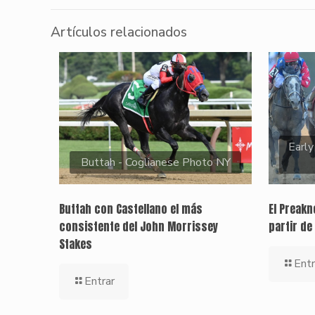
Artículos relacionados
Early
Buttah - Coglianese Photo NY
Buttah con Castellano el más
El Preak
consistente del John Morrissey
partir de
Stakes
Entr
Entrar