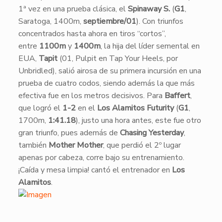
1ª vez en una prueba clásica, el
Spinaway S.
(
G1
,
Saratoga, 1400m,
septiembre/01
). Con triunfos
concentrados hasta ahora en tiros “cortos”,
entre
1100m
y
1400m
, la hija del líder semental en
EUA,
Tapit
(01, Pulpit en Tap Your Heels, por
Unbridled), salió airosa de su primera incursión en una
prueba de cuatro codos, siendo además la que más
efectiva fue en los metros decisivos. Para
Baffert
,
que logró el
1-2
en el
Los Alamitos Futurity
(
G1
,
1700m,
1:41.18
), justo una hora antes, este fue otro
gran triunfo, pues además de
Chasing Yesterday
,
también
Mother Mother
, que perdió el 2º lugar
apenas por cabeza, corre bajo su entrenamiento.
¡Caída y mesa limpia! cantó el entrenador en
Los
Alamitos
.