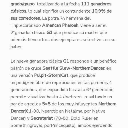
grado/grupo
, totalizando a la fecha
111 ganadores
clásicos
, lo cual significa un contundente
10,9% de
sus corredores
. La potra, ½ hermana del
Triplecoronado
American Pharoah
, viene a ser el
2ºganador clásico
G1
que produce su madre, que
además tiene otros dos ejemplares selectivos en su
haber.
La nueva ganadora clásica
G1
responde a un benéfico
patrón de cruce
Seattle Slew-NorthernDancer
, en
una versión
Pulpit-StormCat
, que produce
un
pedigree
libre de repeticiones en las primeras 4
generaciones, que expandido hasta la 6ª generación,
permite visualizar hasta 4
linebreds
, resaltando un
par de arreglos
5×5
de los muy influyentes
Northern
Dancer
(61-90, Nearctic en Natalma, por Native
Dancer) y
Secretariat
(70-89, Bold Ruler en
Somethingroyal, porPrincequillo), ambos ejerciendo