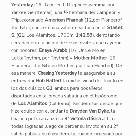
Yesterday
(16, Tapit en Littleprincessemma, por
Yankee Gentleman), una ½ hermana del Campeón y
Triplecoronado
American Pharoah
(12,por Pioneerof
the Nile), concretó una valiente victoria en el
Starlet
S.
(
G1
, Los Alamitos, 1700m,
1:42.59
), derrotando
cerradamente a un par de serias rivales, que cayeron
con honores,
Enaya Alrabb
(16, Uncle Mo en
LottaRhythm, por Rhythm) y
Mother Mother
(16,
Pioneerof the Nile en Mother, por Lion Hearted). De
esa manera,
Chasing Yesterday
le aseguraba a su
entrenador
Bob Baffert
la exclusividad del triunfo en
los dos clásicos
G1
, ambos para dosañeros,
disputados en la jornada sabatina en el hipódromo
de
Los Alamitos
(California). Sin derrotas desde que
hizo equipo con el brillante
Drayden Van Dyke
, la
linajuda potra alcanzó su
3ª victoria clásica
al hilo,
todas logradas luego de perder su invicto en su 2ª
salida pública, su única derrota, cuando incursionó por