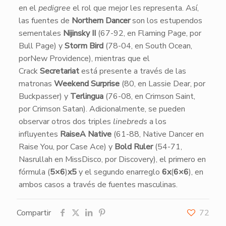
en el
pedigree
el rol que mejor les representa. Así,
las fuentes de
Northern Dancer
son los estupendos
sementales
Nijinsky II
(67-92, en Flaming Page, por
Bull Page) y
Storm Bird
(78-04, en South Ocean,
porNew Providence), mientras que el
Crack
Secretariat
está presente a través de las
matronas
Weekend Surprise
(80, en Lassie Dear, por
Buckpasser) y
Terlingua
(76-08, en Crimson Saint,
por Crimson Satan). Adicionalmente, se pueden
observar otros dos triples
linebreds
a los
influyentes
RaiseA Native
(61-88, Native Dancer en
Raise You, por Case Ace) y
Bold Ruler
(54-71,
Nasrullah en MissDisco, por Discovery), el primero en
fórmula (
5×6
)
x5
y el segundo enarreglo
6x
(
6×6
), en
ambos casos a través de fuentes masculinas.
Compartir
72