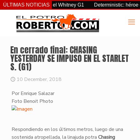
reignty supremo en el Whitney G1
ÚLTIMAS NOTICIAS
Deterministic: héroe del 
En cerrado final: CHASING
YESTERDAY SE IMPUSO EN EL STARLET
S. (G1)
10 December, 2018
Por Enrique Salazar
Foto Benoit Photo
​Respondiendo en los últimos metros, luego de una
sostenida atropellada, la linajuda potra
Chasing