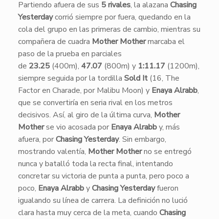
​Partiendo afuera de sus
5 rivales
, la alazana
Chasing
Yesterday
corrió siempre por fuera, quedando en la
cola del grupo en las primeras de cambio, mientras su
compañera de cuadra
Mother Mother
marcaba el
paso de la prueba en parciales
de
23.25
(400m),
47.07
(800m) y
1:11.17
(1200m),
siempre seguida por la tordilla
Sold It
(16, The
Factor en Charade, por Malibu Moon) y
Enaya Alrabb
,
que se convertiría en seria rival en los metros
decisivos. Así, al giro de la última curva,
Mother
Mother
se vio acosada por
Enaya Alrabb
y, más
afuera, por
Chasing Yesterday
. Sin embargo,
mostrando valentía,
Mother Mother
no se entregó
nunca y batalló toda la recta final, intentando
concretar su victoria de punta a punta, pero poco a
poco,
Enaya Alrabb
y
Chasing Yesterday
fueron
igualando su línea de carrera. La definición no lució
clara hasta muy cerca de la meta, cuando
Chasing