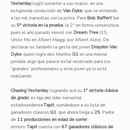
Yesterday
logró someter a sus rivales, en una
estupenda conducción de
Van Dyke
, que se entiende
a las mil maravillas con la potra. Para
Bob Baffert
fue
su
5ª victoria en la prueba
, la 2ª en forma consecutiva,
pues el año pasado venció con
Dream Tree
(15,
Uncle Mo en Afleet Maggi, por Afleet Alex). De
destacar es también la gesta del joven
Drayden Van
Dyke
, quien logra dos triunfos
G1
en una misma
jornada, algo que parece estar reservado para los
“grandes” profesionales y este joven ya lo está
realizando.
Chasing Yesterday
, logrando acá su
1ª victoria clásica
de grado
, es hija del líder semental
estadounidense
Tapit
, sumándose a su lista de
ganadores clásicos
G1
, que ahora llega a
25
. Padre
de
11 producciones en edad de correr
,
elmoro
Tapit
cuenta con
67 ganadores clásicos de