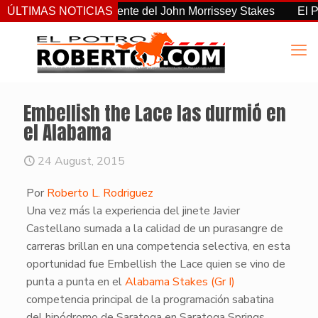
o el más consistente del John Morrissey Stakes
ÚLTIMAS NOTICIAS
El Preaknes
Embellish the Lace las durmió en
el Alabama
24 August, 2015
Por
Roberto L. Rodriguez
Una vez más la experiencia del jinete Javier
Castellano sumada a la calidad de un purasangre de
carreras brillan en una competencia selectiva, en esta
oportunidad fue Embellish the Lace quien se vino de
punta a punta en el
Alabama Stakes (Gr I)
competencia principal de la programación sabatina
del hipódromo de Saratoga en Saratoga Springs,