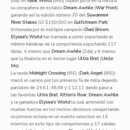
(GB) en
Ideal World
(IRE)) liquidó justo en la meta a
su compañera de establo
Dream Awhile
(
War Front
)
ganando así la edición número 70 del
Suwannee
River Stakes
G3 $150,000 en
Gulfstream Park
.
Entrenada por el múltiple campeón
Chad Brown
,
Elysea’s World
fue llamada a correr soportando el
mínimo hándicap de la competencia soportando 117
libras, 4 menos que
Dream Awhile
(2da) y 6 menos
que la finalista en el tercer lugar
Ultra Brat
(
Uncle
Mo
).
La rauda
Midnight Crossing
(IRE) (
Dark Angel
(IRE))
marcó el camino por los primeros ¾ de milla dejando
parciales de 24.61, 48.88 y 1:12.11 dando paso a
las favoritas
Ultra Brat
,
Kitten’s Roar
,
Dream Awhile
y la ganadora
Elysea’s World
la cual arremetió con
muchas fuerzas en los metros decisivos conquistando
su primera victoria en un evento selectivo en 14
intentos en este tipo de competencias y 17 salidas