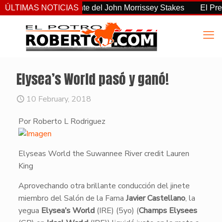
el más consistente del John Morrissey Stakes
ÚLTIMAS NOTICIAS
El Preakness
Elysea’s World pasó y ganó!
10 February, 2018
Por Roberto L Rodriguez
Elyseas World the Suwannee River credit Lauren
King
​Aprovechando otra brillante conducción del jinete
miembro del Salón de la Fama
Javier Castellano
, la
yegua
Elysea’s World
(IRE) (5yo) (
Champs Elysees