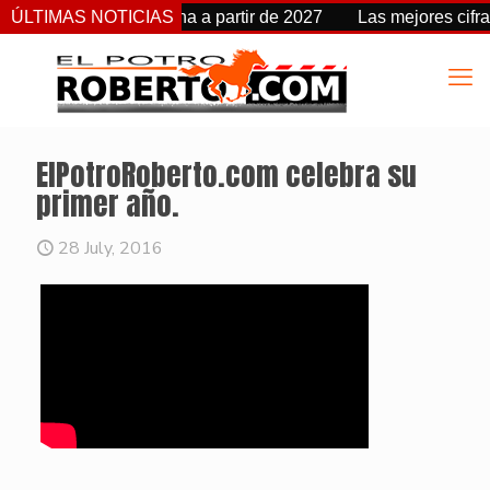
 cambia de fecha a partir de 2027
ÚLTIMAS NOTICIAS
Las mejores cifras Beyer
ElPotroRoberto.com celebra su
primer año.
28 July, 2016