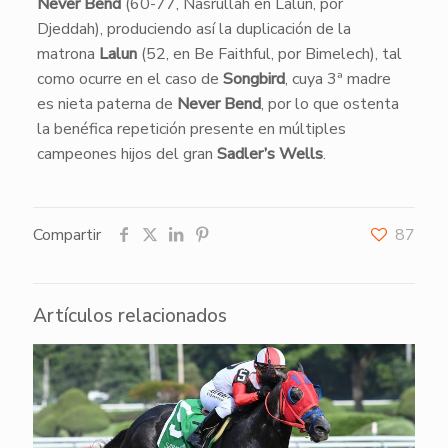
Never Bend
(60-77, Nasrullah en Lalun, por
Djeddah), produciendo así la duplicación de la
matrona
Lalun
(52, en Be Faithful, por Bimelech), tal
como ocurre en el caso de
Songbird
, cuya 3ª madre
es nieta paterna de
Never Bend
, por lo que ostenta
la benéfica repetición presente en múltiples
campeones hijos del gran
Sadler’s Wells
.
Compartir
87
Artículos relacionados