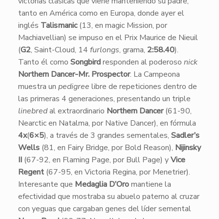
victorias clásicas que viene manteniendo su padre,
tanto en América como en Europa, donde ayer el
inglés
Talismanic
(13, en magic Mission, por
Machiavellian) se impuso en el Prix Maurice de Nieuil
(
G2
, Saint-Cloud, 14
furlongs
, grama,
2:58.40
).
Tanto él como
Songbird
responden al poderoso
nick
Northern Dancer-Mr. Prospector
. La Campeona
muestra un
pedigree
libre de repeticiones dentro de
las primeras 4 generaciones, presentando un triple
linebred
al extraordinario
Northern Dancer
(61-90,
Nearctic en Natalma, por Native Dancer), en fórmula
4x
(
6×5
), a través de 3 grandes sementales,
Sadler’s
Wells
(81, en Fairy Bridge, por Bold Reason),
Nijinsky
II
(67-92, en Flaming Page, por Bull Page) y
Vice
Regent
(67-95, en Victoria Regina, por Menetrier).
Interesante que
Medaglia D’Oro
mantiene la
efectividad que mostraba su abuelo paterno al cruzar
con yeguas que cargaban genes del líder semental