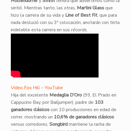
Hollendorfer
y
Smith
tendrá que advertirnos cómo la
sintió. Mientras tanto, las otras,
Martini Glass
que
hizo la carrera de su vida y
Line of Best Fit
, que para
nada deslució con su 3ª colocación, anotarán con tinta
indeleble esta carrera en sus
récords
.
Video Fox Hill – YouTube
​Hija del excelente
Medaglia D’Oro
(99, El Prado en
Cappucino Bay, por Bailjumper), padre de
103
ganadores clásicos
con 10 producciones en edad de
correr, mostrando un
10,6% de ganadores clásicos
versus corredores,
Songbird
mantiene la racha de