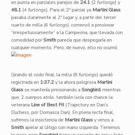
en punta en parciales parejos de
24.1
(2
furlongs
) y
48.1
(4
furlongs
). Para el 2º parcial ya
Martini Glass
pasaba claramente al 2º lugar y, a partir del tercer
cuarto de milla (6
furlongs
), comenzó a presionar
“irrespetuosamente” a la Campeona, que llevada con
comodidad por
Smith
parecía que despegaría en
cualquier momento. Pero, de nuevo, ello no ocurrió.
​​Girando el codo final, la milla (8
furlongs
) quedó
registrada en
1:37.2
y la ahora peligrosa
Martini
Glass
se mantenía presionando a
Songbird
, mientras
que, 2 cuerpos atrás, también lucía con chance la
veterana
Line of Best Fit
(Trajectory en Dan’s
Duchess, por Domasca Dan). En plena recta final,
sufrimos la insistencia de
Martini Glass
y vimos a
Smith
apelar al látigo con mano izquierda. Temimos