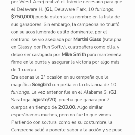
por West Acre) realizó el trámite necesario para que
el Delaware H. (
G1
, Delaware Park, 10
furlongs
,
$750,000
) pueda ostentar su nombre en la lista de
sus ganadores. Sin embargo, la campeona no triunfó
con su acostumbrado estilo dominante, por el
contrario, se vio asediada por
Martini Glass
(Kitalpha
en Glassy, por Run Softly), cuatroañera como ella, y
debió ser castigada por
Mike Smith
para mantenerla
firme en la punta y asegurar la victoria por algo más
de 1 cuerpo.
​Era apenas la 2ª ocasión en su campaña que la
magnífica
Songbird
competía en la distancia de 10
furlongs
. La vez anterior fue en el Alabama S. (
G1
,
Saratoga,
agosto/20
), prueba que ganara por 7
cuerpos en tiempo de
2:03.00
. Algo similar
esperábamos muchos, pero no fue lo que vimos.
Partiendo con soltura, como es su costumbre, la
Campeona salió a ponerle sabor a la acción y se puso