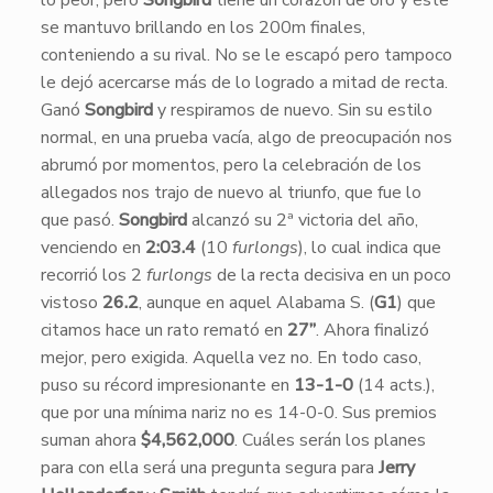
lo peor, pero
Songbird
tiene un corazón de oro y éste
se mantuvo brillando en los 200m finales,
conteniendo a su rival. No se le escapó pero tampoco
le dejó acercarse más de lo logrado a mitad de recta.
Ganó
Songbird
y respiramos de nuevo. Sin su estilo
normal, en una prueba vacía, algo de preocupación nos
abrumó por momentos, pero la celebración de los
allegados nos trajo de nuevo al triunfo, que fue lo
que pasó.
Songbird
alcanzó su 2ª victoria del año,
venciendo en
2:03.4
(10
furlongs
), lo cual indica que
recorrió los 2
furlongs
de la recta decisiva en un poco
vistoso
26.2
, aunque en aquel Alabama S. (
G1
) que
citamos hace un rato remató en
27”
. Ahora finalizó
mejor, pero exigida. Aquella vez no. En todo caso,
puso su récord impresionante en
13-1-0
(14 acts.),
que por una mínima nariz no es 14-0-0. Sus premios
suman ahora
$4,562,000
. Cuáles serán los planes
para con ella será una pregunta segura para
Jerry