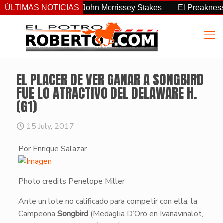
ás consistente del John Morrissey Stakes
ÚLTIMAS NOTICIAS
El Preakness Stak
EL PLACER DE VER GANAR A SONGBIRD
FUE LO ATRACTIVO DEL DELAWARE H.
(G1)
15 July, 2017
Por Enrique Salazar
Photo credits Penelope Miller
​Ante un lote no calificado para competir con ella, la
Campeona
Songbird
(Medaglia D’Oro en Ivanavinalot,