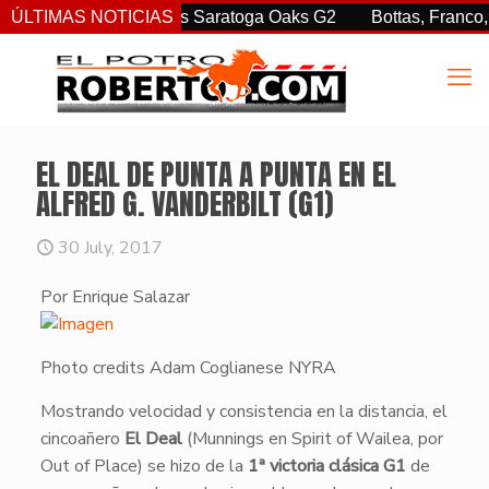
r. sorprendió en las Saratoga Oaks G2
ÚLTIMAS NOTICIAS
Bottas, Franco, y Cl
EL DEAL DE PUNTA A PUNTA EN EL
ALFRED G. VANDERBILT (G1)
30 July, 2017
Por Enrique Salazar
Photo credits Adam Coglianese NYRA
​Mostrando velocidad y consistencia en la distancia, el
cincoañero
El Deal
(Munnings en Spirit of Wailea, por
Out of Place) se hizo de la
1ª victoria clásica
G1
de