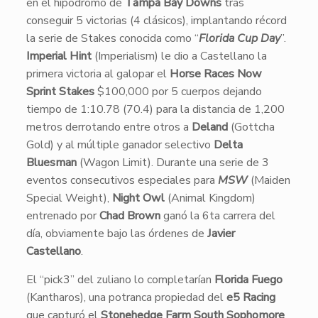
en el hipódromo de
Tampa Bay Downs
tras
conseguir 5 victorias (4 clásicos), implantando récord
la serie de Stakes conocida como “
Florida Cup Day
”.
Imperial Hint
(Imperialism) le dio a Castellano la
primera victoria al galopar el
Horse Races Now
Sprint Stakes
$100,000 por 5 cuerpos dejando
tiempo de 1:10.78 (70.4) para la distancia de 1,200
metros derrotando entre otros a
Deland
(Gottcha
Gold) y al múltiple ganador selectivo
Delta
Bluesman
(Wagon Limit). Durante una serie de 3
eventos consecutivos especiales para
MSW
(Maiden
Special Weight),
Night Owl
(Animal Kingdom)
entrenado por
Chad Brown
ganó la 6ta carrera del
día, obviamente bajo las órdenes de
Javier
Castellano
.
El “pick3” del zuliano lo completarían
Florida Fuego
(Kantharos), una potranca propiedad del
e5 Racing
que capturó el
Stonehedge Farm South Sophomore