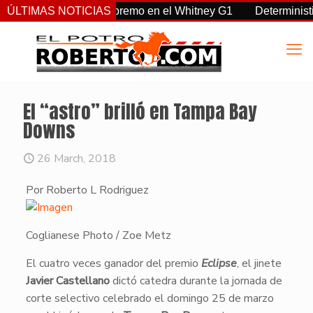
a, Sovereignty supremo en el Whitney G1
ÚLTIMAS NOTICIAS
Deterministic: hér
El “astro” brilló en Tampa Bay
Downs
26 March, 2018
Por Roberto L Rodriguez
Coglianese Photo / Zoe Metz
​El cuatro veces ganador del premio
Eclipse
, el jinete
Javier Castellano
dictó catedra durante la jornada de
corte selectivo celebrado el domingo 25 de marzo