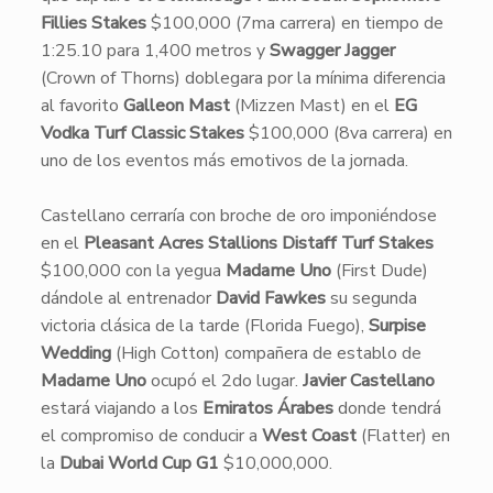
Fillies Stakes
$100,000 (7ma carrera) en tiempo de
1:25.10 para 1,400 metros y
Swagger Jagger
(Crown of Thorns) doblegara por la mínima diferencia
al favorito
Galleon Mast
(Mizzen Mast) en el
EG
Vodka Turf Classic Stakes
$100,000 (8va carrera) en
uno de los eventos más emotivos de la jornada.
Castellano cerraría con broche de oro imponiéndose
en el
Pleasant Acres Stallions Distaff Turf Stakes
$100,000 con la yegua
Madame Uno
(First Dude)
dándole al entrenador
David Fawkes
su segunda
victoria clásica de la tarde (Florida Fuego),
Surpise
Wedding
(High Cotton) compañera de establo de
Madame Uno
ocupó el 2do lugar.
Javier Castellano
estará viajando a los
Emiratos Árabes
donde tendrá
el compromiso de conducir a
West Coast
(Flatter) en
la
Dubai World Cup G1
$10,000,000.