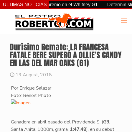
a, Sovereignty supremo en el Whitney G1
ÚLTIMAS NOTICIAS
Deterministic: hér
Durísimo Remate: LA FRANCESA
FATALE BERE SUPERÓ A OLLIE’S CANDY
EN LAS DEL MAR OAKS (G1)
19 August, 2018
Por Enrique Salazar
​Foto: Benoit Photo
Ganadora en abril pasado del Providencia S. (
G3
,
Santa Anita, 1800m, grama,
1:47.48
), en su debut