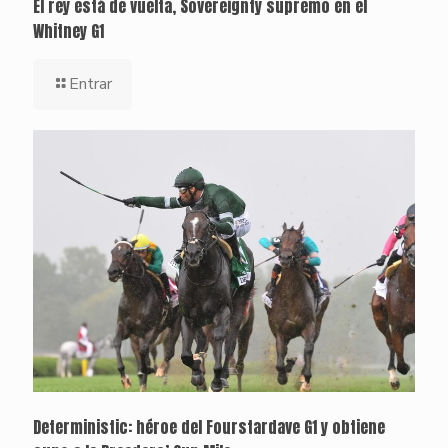
El rey está de vuelta, Sovereignty supremo en el
Whitney G1
Entrar
Deterministic: héroe del Fourstardave G1 y obtiene