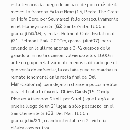
esta temporada, luego de un paro de poco más de 4
meses, la francesa
Fatale Bere
(15, Pedro The Great
en Mofa Bere, por Saumarez) falló consecutivamente
en el Homeymoon S. (
G2
, Santa Anita, 1800m,
grama,
junio/09
) y en las Belmont Oaks Invitational
(
G1
, Belmont Park, 2000m, grama,
julio/07
), pero
cayendo en la última apenas a 3-½ cuerpos de la
ganadora. En esta ocasión, volviendo a los 1800m,
ante un grupo relativamente menos calificado que el
que venía de enfrentar, la castaña puso en marcha un
remate fenomenal en la recta final de
Del
Mar
(California), para dejar sin chance a pocos metros
para el final a la favorita
Ollie’s Candy
(15, Candy
Ride en Afternoon Stroll, por Stroll), que llegó a la
prueba luego de un 2º lugar, a sólo pescuezo, en el
San Clemente S. (
G2
, Del Mar, 1600m,
grama,
julio/21
), cuando intentaba su 2ª victoria
clásica consecutiva.