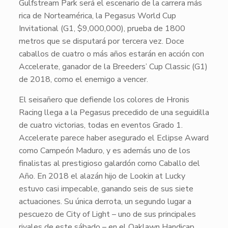
Gulfstream Park será el escenario de la carrera más
rica de Norteamérica, la
Pegasus World Cup
Invitational
(G1, $9,000,000), prueba de 1800
metros que se disputará por tercera vez. Doce
caballos de cuatro o más años estarán en acción con
Accelerate
, ganador de la
Breeders’ Cup Classic
(G1)
de 2018, como el enemigo a vencer.
El seisañero que defiende los colores de
Hronis
Racing
llega a la
Pegasus
precedido de una seguidilla
de cuatro victorias, todas en eventos Grado 1.
Accelerate
parece haber asegurado el
Eclipse Award
como Campeón Maduro, y es además uno de los
finalistas al prestigioso galardón como Caballo del
Año. En 2018 el alazán hijo de Lookin at Lucky
estuvo casi impecable, ganando seis de sus siete
actuaciones. Su única derrota, un segundo lugar a
pescuezo de
City of Light
– uno de sus principales
rivales de este sábado – en el
Oaklawn Handicap