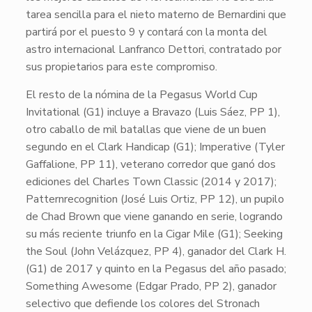
tarea sencilla para el nieto materno de
Bernardini
que
partirá por el puesto 9 y contará con la monta del
astro internacional
Lanfranco Dettori
, contratado por
sus propietarios para este compromiso.
El resto de la nómina de la
Pegasus World Cup
Invitational
(G1) incluye a
Bravazo
(Luis Sáez, PP 1),
otro caballo de mil batallas que viene de un buen
segundo en el
Clark Handicap
(G1);
Imperative
(Tyler
Gaffalione, PP 11), veterano corredor que ganó dos
ediciones del
Charles Town Classic
(2014 y 2017);
Patternrecognition
(José Luis Ortiz, PP 12), un pupilo
de
Chad Brown
que viene ganando en serie, logrando
su más reciente triunfo en la
Cigar Mile
(G1);
Seeking
the Soul
(John Velázquez, PP 4), ganador del
Clark H.
(G1) de 2017 y quinto en la
Pegasus
del año pasado;
Something Awesome
(Edgar Prado, PP 2), ganador
selectivo que defiende los colores del
Stronach