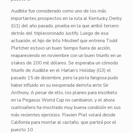
Audible
fue considerado como uno de los más
importantes prospectos en la ruta al
Kentucky Derby
(G1) del año pasado, prueba en la que arribó tercero
detrás del triplecoronado
Justify.
Luego de esa
actuación, el hijo de
Into Mischief
que entrena
Todd
Pletcher
estuvo un buen tiempo fuera de acción,
reapareciendo en noviembre con un buen triunfo en un
stakes de 200 mil dólares. Se esperaba un cómodo
triunfo de
Audible
en el
Harlan’s Holiday
(G3) el
pasado 15 de diciembre, pero la pista fangosa pudo
haber influido en su inesperada derrota ante
Sir
Anthony
. A pesar de ello, los planes para inscribirlo
en la
Pegasus World Cup
no cambiaron, y el ahora
cuatroañero ha mostrado muy buena condición en sus
más recientes ejercicios.
Flavien Prat
volará desde
California
para montar al castaño, que partirá por el
puesto 10.