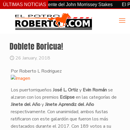
o el más consistente del John Morrissey Stakes
ÚLTIMAS NOTICIAS
El Preakne
Doblete Boricua!
26 January, 2018
Por Roberto L Rodriguez
​Los puertorriqueños
José L. Ortiz
y
Evin Román
se
alzaron con los premios
Eclipse
en las categorías de
Jinete del Año
y
Jinete Aprendiz del Año
respectivamente. Con unanimidad, ambos fustas
ratificaron con este galardón que fueron los más
destacados durante el 2017. Con 189 votos a su