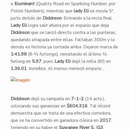
e
Illuminant
(Quality Road en Sparkling Number, por
Polish Numbers), mientras que
lady Eli
se movía 5ª,
justo detrás de
Dickinson
. Entrando a la recta final,
Lady Eli
logra salir afuera por el espacio que deja
Dickinson
que se lanzó directo contra a las punteras,
quedando atrapada entre ellas. Faltaban 300m y lo
demás es historia ya contada arriba. Dejaron marca de
1:41.98
(8-½
furlongs
), rematando el último ½
furlong en
5.97
, pues
Lady Eli
dejó la milla (8f) en
1.36.01
. Increíble. Al menos mereció empate…
​Dickinson
dejó su campaña en
7-1-2
(14 acts.),
colocando sus ganancias en
$604.316
. Tal récord
demuestra que se trata de una efectiva corredora,
que se ha convertido en ganadora clásica en
2017
,
teniendo en su haber el
Suwanee River S.
(
G3
,