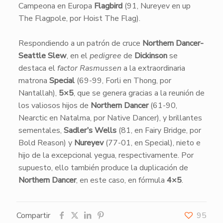
Campeona en Europa
Flagbird
(91, Nureyev en up
The Flagpole, por Hoist The Flag).
Respondiendo a un patrón de cruce
Northern Dancer-
Seattle Slew
, en el
pedigree
de
Dickinson
se
destaca el
factor Rasmussen
a la extraordinaria
matrona
Special
(69-99, Forli en Thong, por
Nantallah),
5×5
, que se genera gracias a la reunión de
los valiosos hijos de
Northern Dancer
(61-90,
Nearctic en Natalma, por Native Dancer), y brillantes
sementales,
Sadler’s Wells
(81, en Fairy Bridge, por
Bold Reason) y
Nureyev
(77-01, en Special), nieto e
hijo de la excepcional yegua, respectivamente. Por
supuesto, ello también produce la duplicación de
Northern Dancer
, en este caso, en fórmula
4×5
.
Compartir
95