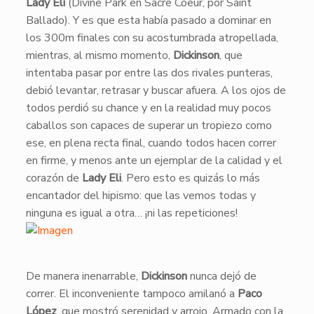
Lady Eli
(Divine Park en Sacre Coeur, por Saint
Ballado). Y es que esta había pasado a dominar en
los 300m finales con su acostumbrada atropellada,
mientras, al mismo momento,
Dickinson
, que
intentaba pasar por entre las dos rivales punteras,
debió levantar, retrasar y buscar afuera. A los ojos de
todos perdió su chance y en la realidad muy pocos
caballos son capaces de superar un tropiezo como
ese, en plena recta final, cuando todos hacen correr
en firme, y menos ante un ejemplar de la calidad y el
corazón de
Lady Eli
. Pero esto es quizás lo más
encantador del hipismo: que las vemos todas y
ninguna es igual a otra… ¡ni las repeticiones!
​De manera inenarrable,
Dickinson
nunca dejó de
correr. El inconveniente tampoco amilanó a
Paco
López
, que mostró serenidad y arrojo. Armado con la