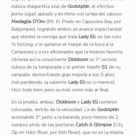
clásica chaquetilla azul de
Godolphin
, el efectivo
jinete siguió apilado y en ritmo con la hija del valioso
Medaglia D’Oro
(99, El Prado en Capuccino Bay, por
Bailjumper), logrando ambos un avance espectacular
que eliminó la ventaja que traía
Lady Eli
, en tan solo
½
furlong
, y le quitaron el manjar de la boca a la
Campeona y a los aficionados que la hicieron favorita.
Obtenía así la consistente
Dickinson
su 3ª victoria
clásica de la temporada y el primer triunfo
G1
de su
campaña, demostrando gran mejoría a sus 5 años.
Aún perdiendo, la valiente
Lady Eli
no lo mereció.
Hizo todo bien, pero su rival corrió más al final.
En la prueba, ambas,
Dickinson
y
Lady Eli
corrieron
colocadas, detrás de la velocidad. La de
Godolphin
accionando 3ª, junto a la baranda, poco menos de 2
cuerpos atrás de las punteras
Catch A Glimpse
(City
Zip en Halo River, por Irish River), que no es la misma,