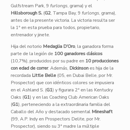
Gulfstream Park, 9
furlongs
, grama) y el
Hillsborough S.
(
G2
, Tampa Bay, 9
furlongs
, grama),
antes de la presente victoria. La victoria resulta ser
la 1ª en esta prueba para todos, propietario,
entrenador y jinete.
Hija del notorio
Medaglia D’Oro
, la ganadora forma
parte de la legión de
100 ganadores clásicos
(10,7%), producidos por su padre en
10 producciones
con edad de correr
. Además,
Dickinson
es hija de la
recordada
Little Belle
(05, en Dubai Belle, por Mr.
Prospector) que con idénticos colores se impusiera
en el Ashland S. (
G1
) y figurara 2ª en las Kentucky
Oaks (
G1
) y en las Coaching Club American Oaks
(
G1
), perteneciendo a la extraordinaria familia del
Caballo del Año y destacado semental
Mineshaft
(99, A.P. Indy en Prospectors Delite, por Mr.
Prospector), siendo su 3ª madre la múltiple