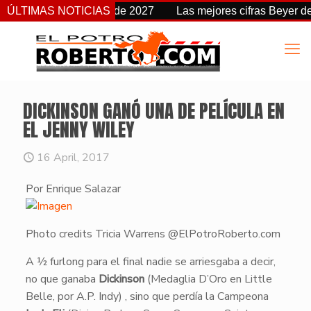
 de fecha a partir de 2027
ÚLTIMAS NOTICIAS
Las mejores cifras Beyer de est
DICKINSON GANÓ UNA DE PELÍCULA EN
EL JENNY WILEY
16 April, 2017
Por Enrique Salazar
Photo credits Tricia Warrens @ElPotroRoberto.com
​A ½ furlong para el final nadie se arriesgaba a decir,
no que ganaba
Dickinson
(Medaglia D’Oro en Little
Belle, por A.P. Indy) , sino que perdía la Campeona