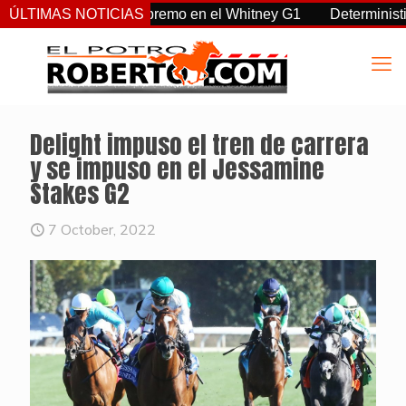
a, Sovereignty supremo en el Whitney G1
ÚLTIMAS NOTICIAS
Deterministic: héro
Delight impuso el tren de carrera
y se impuso en el Jessamine
Stakes G2
7 October, 2022