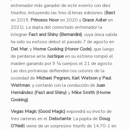
entrenador más ganador de este evento con diez
triunfos, incluyendo las tres últimas ediciones (
Bast
en 2019,
Princess Noor
en 2020 y
Grace Adler
en
2021). La dupla del connotado entrenador la
integran
Fast and Shiny (Bernardini)
, cuya única salida
ha sido su exitoso debut el pasado 7 de agosto en
Del Mar
; y
Home Cooking
(Honor Code)
, que luego
de perderse ante
Justique
en su estreno rompió el
maiden ganando por 9 ¼ cuerpos el 21 de agosto.
Las dos potrancas defienden los colores de la
sociedad de
Michael Pegram, Karl Watson y Paul
Weitman
, y contarán con la conducción de
Juan
Hernández (Fast and Shiny)
y
Mike Smith (Home
Cooking)
.
Vegas Magic (Good Magic)
expondrá su invicto de
tres carreras en el
Debutante
. La pupila de
Doug
O’Neill
viene de un sorpresivo triunfo de 14.70-1 en