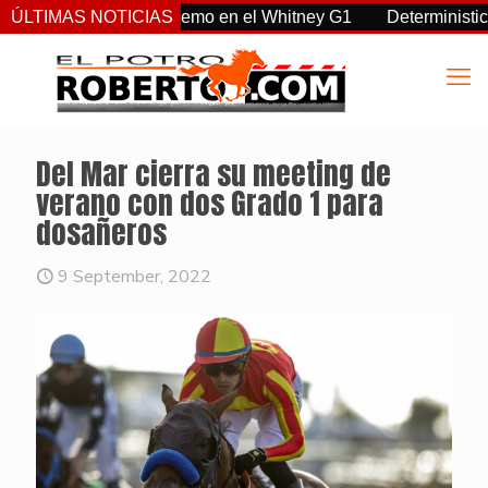
, Sovereignty supremo en el Whitney G1
ÚLTIMAS NOTICIAS
Deterministic: héro
Del Mar cierra su meeting de
verano con dos Grado 1 para
dosañeros
9 September, 2022